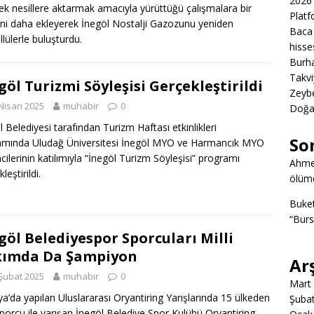
2026 
ek nesillere aktarmak amacıyla yürüttüğü çalışmalara bir
Platf
ini daha ekleyerek İnegöl Nostalji Gazozunu yeniden
Baca 
llülerle buluşturdu.
hisse
Burha
Takvi
göl Turizmi Söyleşisi Gerçekleştirildi
Zeybe
Nisan 2025
muhabir
0
Doğa
l Belediyesi tarafından Turizm Haftası etkinlikleri
So
mında Uludağ Üniversitesi İnegöl MYO ve Harmancık MYO
cilerinin katılımıyla “İnegöl Turizm Söyleşisi” programı
Ahme
leştirildi.
ölümd
Buke
“Burs
göl Belediyespor Sporcuları Milli
kımda Da Şampiyon
Ar
Şubat 2025
muhabir
0
Mart
ya’da yapılan Uluslararası Oryantiring Yarışlarında 15 ülkeden
Şuba
porcu ile yarışan İnegöl Belediye Spor Kulübü Oryantiring