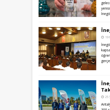
gelec
yenis
İnegö
İne
19 
İnegö
kapsa
öğren
gerçek
İne
Ta
25 
Antal
300 s