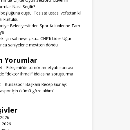
Yılında Dijital Oyun Sektörü: Güvenilir
ormlar Nasıl Seçilir?
boşluğuna düştü: Tesisat ustası vefattan kıl
si kurtuldu
niye Belediyesi’nden Spor Kulüplerine Tam
ye
k için sahneye çıktı… CHP’li Lider Uğur
nca saniyelerle mevtten döndü
n Yorumlar
t
-
Eskişehir’de tümör ameliyatı sonrası
e “doktor ihmali” iddiasına soruşturma
t
-
Bursaspor Başkanı Recep Günay:
aspor için ölümü göze aldım”
şivler
 2026
t 2026