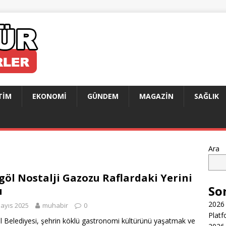
TIM
EKONOMI
GÜNDEM
MAGAZIN
SAĞLIK
Ara
göl Nostalji Gazozu Raflardaki Yerini
So
ı
2026 
ayıs 2025
muhabir
0
Platf
l Belediyesi, şehrin köklü gastronomi kültürünü yaşatmak ve