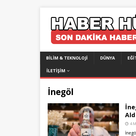
BILIM & TEKNOLOJI
DÜNYA
EĞI
İLETIŞIM
İnegöl
İne
Ald
4 M
İnegö