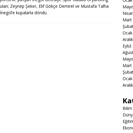
Ocak
uları; Zeynep Şeker, Elif Gökçe Demirel ve Mustafa Talha
Mayı
 İnegöl’e kupalarla döndü.
Nisa
Mart
Şuba
Ocak
Aralı
Eylül
Ağus
Mayı
Mart
Şuba
Ocak
Aralı
Ka
Bilim
Düny
Eğiti
Ekon