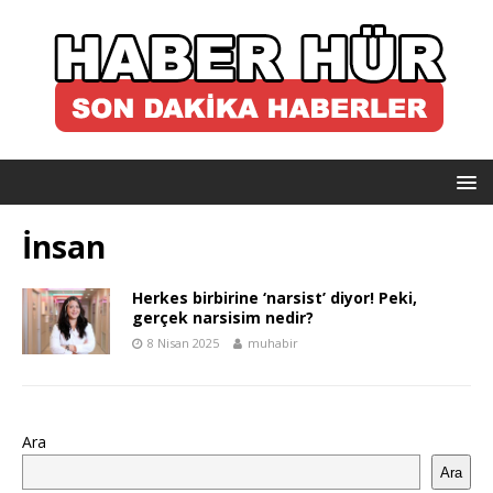
İnsan
Herkes birbirine ‘narsist’ diyor! Peki,
gerçek narsisim nedir?
8 Nisan 2025
muhabir
Ara
Ara