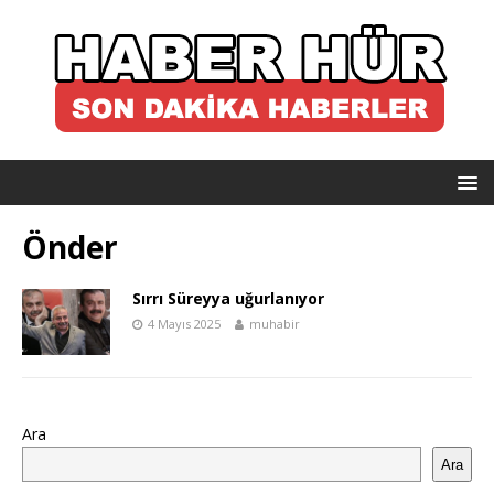
Önder
Sırrı Süreyya uğurlanıyor
4 Mayıs 2025
muhabir
Ara
Ara