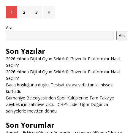
1
2
3
»
Ara
Ara
Son Yazılar
2026 Yılında Dijital Oyun Sektörü: Güvenilir Platformlar Nasıl
Seçilir?
2026 Yılında Dijital Oyun Sektörü: Güvenilir Platformlar Nasıl
Seçilir?
Baca boşluğuna düştü: Tesisat ustası vefattan kıl hissesi
kurtuldu
Burhaniye Belediyesi’nden Spor Kulüplerine Tam Takviye
Zeybek için sahneye çıktı… CHP’li Lider Uğur Doğanca
saniyelerle mevtten döndü
Son Yorumlar
Ahmet
-
Eskişehir’de tümör ameliyatı sonrası ölümde “doktor