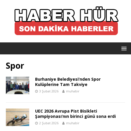
Spor
Burhaniye Belediyesi’nden Spor
Kulüplerine Tam Takviye
3 Şubat 2026
muhabir
UEC 2026 Avrupa Pist Bisikleti
Şampiyonası’nın birinci günü sona erdi
2 Şubat 2026
muhabir