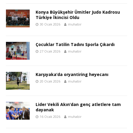
Konya Büyükşehir Ümitler Judo Kadrosu
Türkiye İkincisi Oldu
30 Ocak 2026
muhabir
Çocuklar Tatilin Tadını Sporla Çıkardı
27 Ocak 2026
muhabir
Karşıyaka’da oryantiring heyecanı
20 Ocak 2026
muhabir
Lider Vekili Akın’dan genç atletlere tam
dayanak
16 Ocak 2026
muhabir