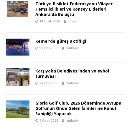
Türkiye Bisiklet Federasyonu Vilayet
Temsilcilikleri ve Konsey Liderleri
Ankara’da Buluştu
14 Ocak 2026
muhabir
Kemer’de güreş aktifliği
9 Ocak 2026
muhabir
Karşıyaka Belediyesi’nden voleybol
turnuvası
7 Ocak 2026
muhabir
Gloria Golf Club, 2026 Döneminde Avrupa
Golfünün Önde Gelen İsimlerine Konut
Sahipliği Yapacak
6 Ocak 2026
muhabir