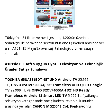
Türkiye’nin 81 ilinde ve her ilçesinde, 1.200’ün üzerinde
tedarikçisi ile perakende sektörünün öncü şirketleri arasında yer
alan A101, 15 Mayıs’ta avantajlı teknolojik ürünleri satışa
sunacak.
A101’de Bu Hafta Uygun Fiyatlı Televizyon ve Teknolojik
Ürünler Satışa Sunuluyor
TOSHIBA 65UA3E63DT 65” UHD Android TV
25.999
TL,
ONVO 65OVF5000AQ 65” Frameless UHD QLED Google
TV
22.999 TL ve
ONVO 32OVF4000AH 32” HD Ready
Frameless Android 13 Smart LED TV
5.999 TL fiyatlarıyla
televizyon kategorisinde öne çıkarken, teknolojik ürünler
arasında yer alan
CANON MG2551S Çok Fonksiyonlu