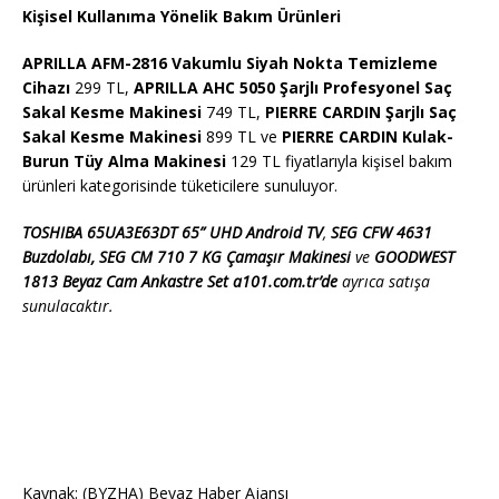
Kişisel Kullanıma Yönelik Bakım Ürünleri
APRILLA AFM-2816 Vakumlu Siyah Nokta Temizleme
Cihazı
299 TL,
APRILLA AHC 5050 Şarjlı Profesyonel Saç
Sakal Kesme Makinesi
749 TL,
PIERRE CARDIN Şarjlı Saç
Sakal Kesme Makinesi
899 TL ve
PIERRE CARDIN Kulak-
Burun Tüy Alma Makinesi
129 TL fiyatlarıyla kişisel bakım
ürünleri kategorisinde tüketicilere sunuluyor.
TOSHIBA 65UA3E63DT 65” UHD Android TV
,
SEG CFW 4631
Buzdolabı, SEG CM 710 7 KG Çamaşır Makinesi
ve
GOODWEST
1813 Beyaz Cam Ankastre Set
a101.com.tr’de
ayrıca satışa
sunulacaktır.
Kaynak: (BYZHA) Beyaz Haber Ajansı