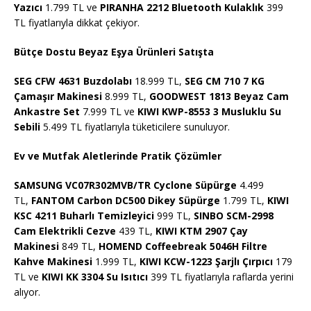
Yazıcı
1.799 TL ve
PIRANHA 2212 Bluetooth Kulaklık
399
TL fiyatlarıyla dikkat çekiyor.
Bütçe Dostu Beyaz Eşya Ürünleri Satışta
SEG CFW 4631 Buzdolabı
18.999 TL,
SEG CM 710 7 KG
Çamaşır Makinesi
8.999 TL,
GOODWEST 1813 Beyaz Cam
Ankastre Set
7.999 TL ve
KIWI KWP-8553 3 Musluklu Su
Sebili
5.499 TL fiyatlarıyla tüketicilere sunuluyor.
Ev ve Mutfak Aletlerinde Pratik Çözümler
SAMSUNG VC07R302MVB/TR Cyclone Süpürge
4.499
TL,
FANTOM Carbon DC500 Dikey Süpürge
1.799 TL,
KIWI
KSC 4211 Buharlı Temizleyici
999 TL,
SINBO SCM-2998
Cam Elektrikli Cezve
439 TL,
KIWI KTM 2907 Çay
Makinesi
849 TL,
HOMEND Coffeebreak 5046H Filtre
Kahve Makinesi
1.999 TL,
KIWI KCW-1223 Şarjlı Çırpıcı
179
TL ve
KIWI KK 3304 Su Isıtıcı
399 TL fiyatlarıyla raflarda yerini
alıyor.