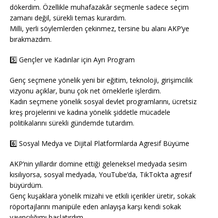
dökerdim. Özellikle muhafazakâr seçmenle sadece seçim
zamanı değil, sürekli temas kurardım.
Milli, yerli söylemlerden çekinmez, tersine bu alanı AKP’ye
bırakmazdım.
5️⃣ Gençler ve Kadınlar için Ayrı Program
Genç seçmene yönelik yeni bir eğitim, teknoloji, girişimcilik
vizyonu açıklar, bunu çok net örneklerle işlerdim.
Kadın seçmene yönelik sosyal devlet programlarını, ücretsiz
kreş projelerini ve kadına yönelik şiddetle mücadele
politikalarını sürekli gündemde tutardım.
6️⃣ Sosyal Medya ve Dijital Platformlarda Agresif Büyüme
AKP’nin yıllardır domine ettiği geleneksel medyada sesim
kısılıyorsa, sosyal medyada, YouTube’da, TikTok’ta agresif
büyürdüm.
Genç kuşaklara yönelik mizahi ve etkili içerikler üretir, sokak
röportajlarını manipüle eden anlayışa karşı kendi sokak
yayıncılığımı başlatırdım.