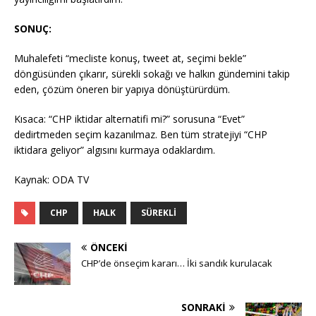
SONUÇ:
Muhalefeti “mecliste konuş, tweet at, seçimi bekle”
döngüsünden çıkarır, sürekli sokağı ve halkın gündemini takip
eden, çözüm öneren bir yapıya dönüştürürdüm.
Kısaca: “CHP iktidar alternatifi mi?” sorusuna “Evet”
dedirtmeden seçim kazanılmaz. Ben tüm stratejiyi “CHP
iktidara geliyor” algısını kurmaya odaklardım.
Kaynak: ODA TV
CHP
HALK
SÜREKLI
ÖNCEKI
CHP’de önseçim kararı… İki sandık kurulacak
SONRAKI