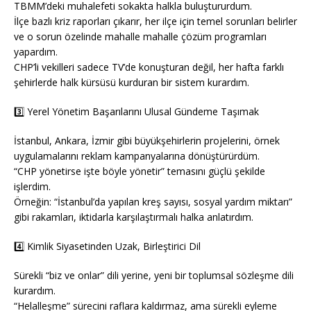
TBMM’deki muhalefeti sokakta halkla buluştururdum.
İlçe bazlı kriz raporları çıkarır, her ilçe için temel sorunları belirler
ve o sorun özelinde mahalle mahalle çözüm programları
yapardım.
CHP’li vekilleri sadece TV’de konuşturan değil, her hafta farklı
şehirlerde halk kürsüsü kurduran bir sistem kurardım.
3️⃣ Yerel Yönetim Başarılarını Ulusal Gündeme Taşımak
İstanbul, Ankara, İzmir gibi büyükşehirlerin projelerini, örnek
uygulamalarını reklam kampanyalarına dönüştürürdüm.
“CHP yönetirse işte böyle yönetir” temasını güçlü şekilde
işlerdim.
Örneğin: “İstanbul’da yapılan kreş sayısı, sosyal yardım miktarı”
gibi rakamları, iktidarla karşılaştırmalı halka anlatırdım.
4️⃣ Kimlik Siyasetinden Uzak, Birleştirici Dil
Sürekli “biz ve onlar” dili yerine, yeni bir toplumsal sözleşme dili
kurardım.
“Helalleşme” sürecini raflara kaldırmaz, ama sürekli eyleme