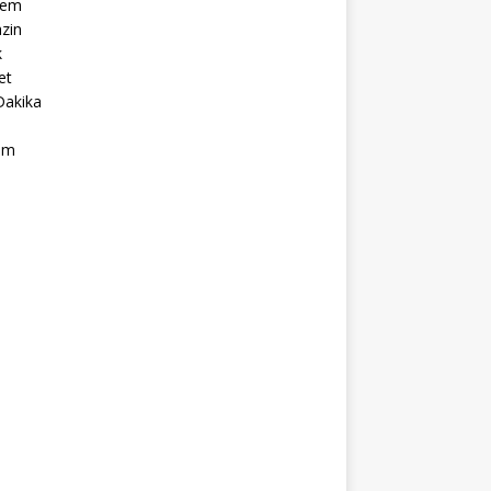
dem
zin
k
et
Dakika
ım