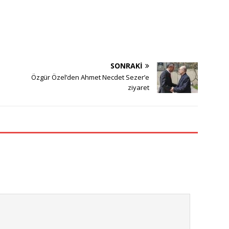
SONRAKI
Özgür Özel’den Ahmet Necdet Sezer’e
ziyaret