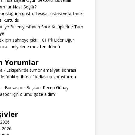
Yılında Dijital Oyun Sektörü: Güvenilir
ormlar Nasıl Seçilir?
boşluğuna düştü: Tesisat ustası vefattan kıl
si kurtuldu
niye Belediyesi’nden Spor Kulüplerine Tam
ye
k için sahneye çıktı… CHP’li Lider Uğur
nca saniyelerle mevtten döndü
n Yorumlar
t
-
Eskişehir’de tümör ameliyatı sonrası
e “doktor ihmali” iddiasına soruşturma
t
-
Bursaspor Başkanı Recep Günay:
aspor için ölümü göze aldım”
şivler
 2026
t 2026