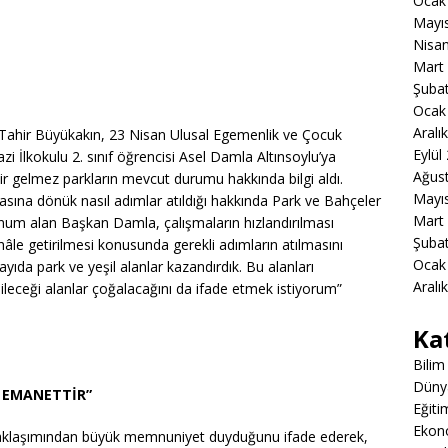
Ocak
Mayı
Nisa
Mart
Şuba
Ocak
Aralı
Tahir Büyükakın, 23 Nisan Ulusal Egemenlik ve Çocuk
Eylül
i İlkokulu 2. sınıf öğrencisi Asel Damla Altınsoylu’ya
Ağus
lir gelmez parkların mevcut durumu hakkında bilgi aldı.
Mayı
lmasına dönük nasıl adımlar atıldığı hakkında Park ve Bahçeler
Mart
num alan Başkan Damla, çalışmaların hızlandırılması
Şuba
 hâle getirilmesi konusunda gerekli adımların atılmasını
Ocak
da park ve yeşil alanlar kazandırdık. Bu alanları
Aralı
ileceği alanlar çoğalacağını da ifade etmek istiyorum”
Ka
Bilim
Düny
R EMANETTİR”
Eğiti
Ekon
yaklaşımından büyük memnuniyet duyduğunu ifade ederek,