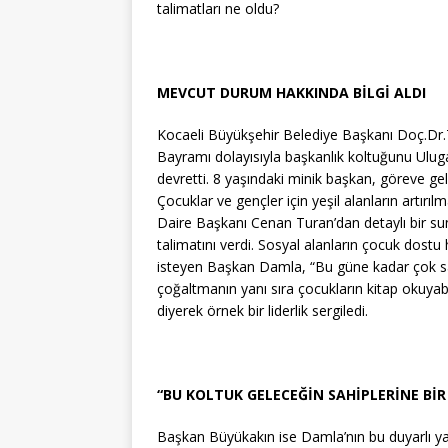
talimatları ne oldu?
MEVCUT DURUM HAKKINDA BİLGİ ALDI
Kocaeli Büyükşehir Belediye Başkanı Doç.Dr.
Bayramı dolayısıyla başkanlık koltuğunu Ulugaz
devretti. 8 yaşındaki minik başkan, göreve ge
Çocuklar ve gençler için yeşil alanların artırı
Daire Başkanı Cenan Turan’dan detaylı bir su
talimatını verdi. Sosyal alanların çocuk dostu
isteyen Başkan Damla, “Bu güne kadar çok sayı
çoğaltmanın yanı sıra çocukların kitap okuyab
diyerek örnek bir liderlik sergiledi.
“BU KOLTUK GELECEĞİN SAHİPLERİNE Bİ
Başkan Büyükakın ise Damla’nın bu duyarlı 