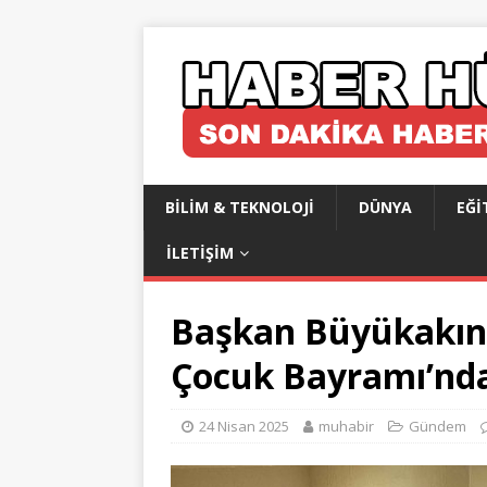
BILIM & TEKNOLOJI
DÜNYA
EĞI
İLETIŞIM
Başkan Büyükakın 
Çocuk Bayramı’nd
24 Nisan 2025
muhabir
Gündem