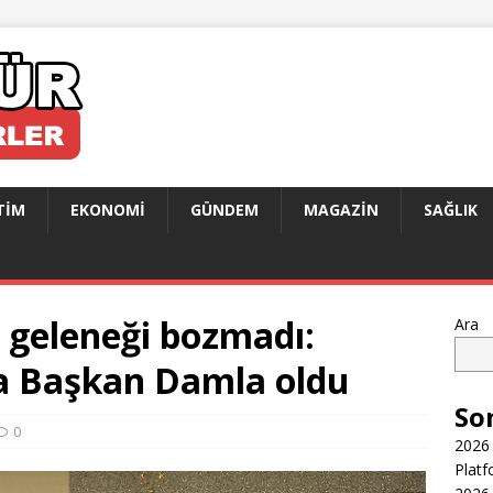
TIM
EKONOMI
GÜNDEM
MAGAZIN
SAĞLIK
geleneği bozmadı:
Ara
a Başkan Damla oldu
So
0
2026 
Platf