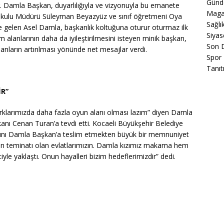
Gün
r. Damla Başkan, duyarlılığıyla ve vizyonuyla bu emanete
Maga
i İlkokulu Müdürü Süleyman Beyazyüz ve sınıf öğretmeni Oya
Sağlı
ne gelen Asel Damla, başkanlık koltuğuna oturur oturmaz ilk
Siyas
m alanlarının daha da iyileştirilmesini isteyen minik başkan,
Son 
lanların artırılması yönünde net mesajlar verdi.
Spor
Tanıt
İR”
arklarımızda daha fazla oyun alanı olması lazım” diyen Damla
nı Cenan Turan’a tevdi etti. Kocaeli Büyükşehir Belediye
ını Damla Başkan’a teslim etmekten büyük bir memnuniyet
zin teminatı olan evlatlarımızın. Damla kızımız makama hem
iyle yaklaştı. Onun hayalleri bizim hedeflerimizdir” dedi.