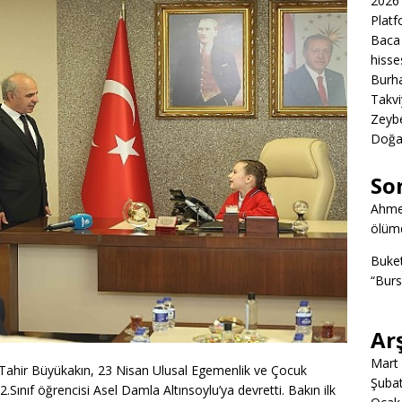
2026 
Platf
Baca 
hisse
Burha
Takvi
Zeybe
Doğa
So
Ahme
ölümd
Buke
“Burs
Ar
Mart
Tahir Büyükakın, 23 Nisan Ulusal Egemenlik ve Çocuk
Şuba
2.Sınıf öğrencisi Asel Damla Altınsoylu’ya devretti. Bakın ilk