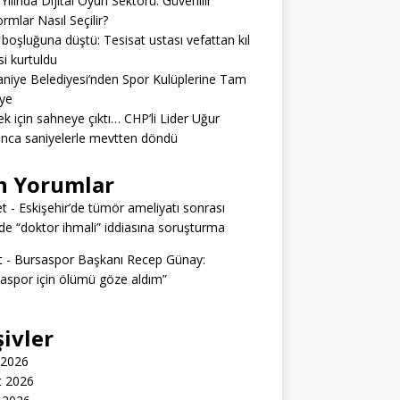
Yılında Dijital Oyun Sektörü: Güvenilir
ormlar Nasıl Seçilir?
boşluğuna düştü: Tesisat ustası vefattan kıl
si kurtuldu
niye Belediyesi’nden Spor Kulüplerine Tam
ye
k için sahneye çıktı… CHP’li Lider Uğur
nca saniyelerle mevtten döndü
n Yorumlar
t
-
Eskişehir’de tümör ameliyatı sonrası
e “doktor ihmali” iddiasına soruşturma
t
-
Bursaspor Başkanı Recep Günay:
aspor için ölümü göze aldım”
şivler
 2026
t 2026