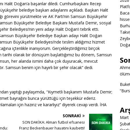
2026 
 Halit Doğan’a başarılar diledi. Cumhurbaşkanı Recep
Platf
yükşehir belediye başkan adaylarını açıkladı. Başkan Halit
Baca 
ı görevini yürütmekte ve AK Parti’nin Samsun Büyükşehir
hisse
. Samsun Büyükşehir Belediye Başkanı Mustafa Demir, sosyal
Burha
r Belediyesi’nin yeni adayı Halit Doğan’ı tebrik etti.
Takvi
n Samsun Büyükşehir Belediye Başkan adayı Halit Doğan
Zeybe
 Samsun Büyükşehir Belediyesi’nde teslim aldığımız hizmet
Doğa
ağına içtenlikle inanıyorum. Gerçekleştirdiğimiz birçok
un tarihi olarak bir dönüşüm başlattığımız bu dönem, Samsun
So
Samsun, her alanda ismini daha çok duyuracak, mevcut
ır. Samsun benim için hayırlı bir şehir olacak” dedi.
Ahme
ölümd
Buke
“Burs
dan yaptığı paylaşımda, “Kıymetli başkanım Mustafa Demir;
met bayrağını bunca yürüttüğü için teşekkür ederiz.
amaları için hazırız ve kararlıyız” diyerek cevap verdi. İHA
Ar
SONRAKI
Mart
SON DAKİKA: Alman futbol efsanesi
Şuba
undu:
Franz Beckenbauer hayatını kaybetti!