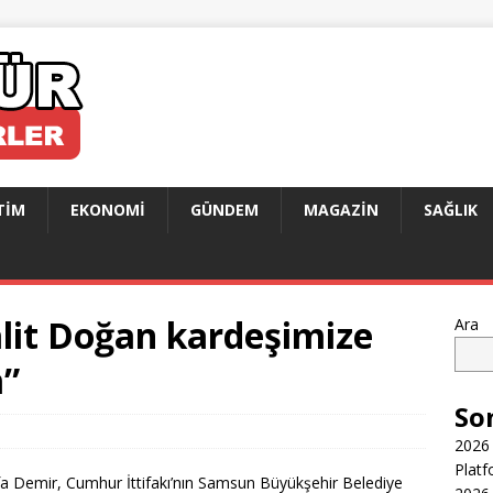
TIM
EKONOMI
GÜNDEM
MAGAZIN
SAĞLIK
lit Doğan kardeşimize
Ara
m”
So
2026 
Platf
 Demir, Cumhur İttifakı’nın Samsun Büyükşehir Belediye