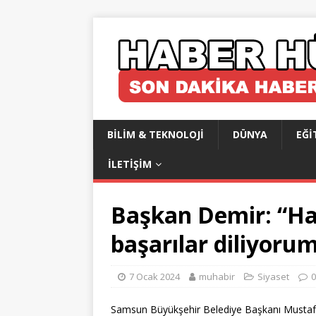
BILIM & TEKNOLOJI
DÜNYA
EĞI
İLETIŞIM
Başkan Demir: “Ha
başarılar diliyoru
7 Ocak 2024
muhabir
Siyaset
0
Samsun Büyükşehir Belediye Başkanı Mustafa