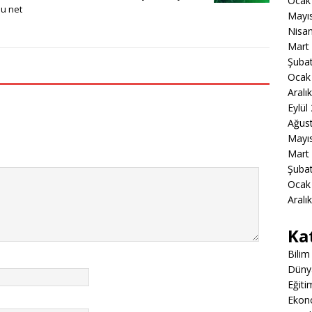
Ocak
nu net
Mayı
Nisa
Mart
Şuba
Ocak
Aralı
Eylül
Ağus
Mayı
Mart
Şuba
Ocak
Aralı
Ka
Bilim
Düny
Eğiti
Ekon