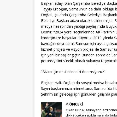
Başkan adayı olan Çarşamba Belediye Başkanı
Tayyip Erdoğan, Samsun’un da dahil olduğu bü
Doğan, şu anda Çarşamba Belediye Başkanlığ
Belediye Başkan adayı olarak belirlenmiştir
medya hesabından yaptığı paylaşımda Büyükşehi
Demir, “2024 yerel seçimlerinde AK Parti’ni
kardeşimize başarılar diliyoruz. 2019 yılında
bayrağını devralarak Samsun için aşkla çalışac
hizmet projesi ve vizyon projesi ile Samsun’
için yeni bir başlangıçtır. Bundan sonra da 
potansiyelini sürekli olarak yukarıya taşıyacakt
“Bizim için desteklerinizi önemsiyoruz”
Başkan Halit Doğan da sosyal medya hesabın
Sayın başkanımıza minnettarız, Samsun’da hiz
Şehrimizin geleceği için gönülden çalışma planl
ÖNCEKI
Okan Buruk galibiyetin ardından
dikkat çeken açıklamalarda bul