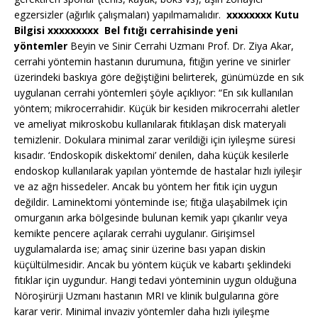
egzersizler (ağırlık çalışmaları) yapılmamalıdır.
xxxxxxxx Kutu
Bilgisi xxxxxxxxx
Bel fıtığı cerrahisinde yeni
yöntemler
Beyin ve Sinir Cerrahi Uzmanı Prof. Dr. Ziya Akar,
cerrahi yöntemin hastanın durumuna, fıtığın yerine ve sinirler
üzerindeki baskıya göre değiştiğini belirterek, günümüzde en sık
uygulanan cerrahi yöntemleri şöyle açıklıyor: “En sık kullanılan
yöntem; mikrocerrahidir. Küçük bir kesiden mikrocerrahi aletler
ve ameliyat mikroskobu kullanılarak fıtıklaşan disk materyali
temizlenir. Dokulara minimal zarar verildiği için iyileşme süresi
kısadır. ‘Endoskopik diskektomi’ denilen, daha küçük kesilerle
endoskop kullanılarak yapılan yöntemde de hastalar hızlı iyileşir
ve az ağrı hissedeler. Ancak bu yöntem her fıtık için uygun
değildir. Laminektomi yönteminde ise; fıtığa ulaşabilmek için
omurganın arka bölgesinde bulunan kemik yapı çıkarılır veya
kemikte pencere açılarak cerrahi uygulanır. Girişimsel
uygulamalarda ise; amaç sinir üzerine bası yapan diskin
küçültülmesidir. Ancak bu yöntem küçük ve kabartı şeklindeki
fıtıklar için uygundur. Hangi tedavi yönteminin uygun olduğuna
Nöroşirürji Uzmanı hastanın MRI ve klinik bulgularına göre
karar verir. Minimal invaziv yöntemler daha hızlı iyileşme