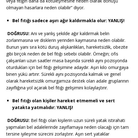
veya fıtığın daha da kötüleşmesine neden olarak dönüşü
olmayan hasarlara neden olabilir” diyor.
Bel fıtığı sadece aşırı ağır kaldırmakla olur: YANLIŞ!
DOĞRUSU:
Ani ve yanlış şekilde ağır kaldırmak belin
zorlanmasına ve disklerin yerinden kaymasına neden olabilir.
Bunun yanı sıra kötü duruş alışkanlıkları, hareketsizlik, obezite
gibi birçok neden de bel fıtığı sebebi olabilir. Örneğin; ofis
çalışanları uzun saatler masa başında sürekli aynı pozisyonda
oturdukları için bel fıtığı gelişimine adaydır. Aşırı kilo omurgaya
binen yükü artırır. Sürekli aynı pozisyonda kalmak ve genel
olarak hareketsizlik omurgamıza destek olan adale gruplarının
zayıflığına yol açarak bel fıtığı gelişimini kolaylaştırır.
Bel fıtığı olan kişiler hareket etmemeli ve sert
yatakta yatmalıdır: YANLIŞ!
DOĞRUSU:
Bel fıtığı olan kişilerin uzun süreli yatak istirahati
yapmaları bel adalelerinde zayıflamaya neden olacağı için tam
tersine iyileşme sürecini zorlaştırır. Aşırı sert yataklar