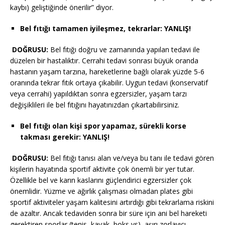
kaybı) geliştiğinde önerilir” diyor.
Bel fıtığı tamamen iyileşmez, tekrarlar: YANLIŞ!
DOĞRUSU:
Bel fıtığı doğru ve zamanında yapılan tedavi ile
düzelen bir hastalıktır. Cerrahi tedavi sonrası büyük oranda
hastanın yaşam tarzına, hareketlerine bağlı olarak yüzde 5-6
oranında tekrar fıtık ortaya çıkabilir. Uygun tedavi (konservatif
veya cerrahi) yapıldıktan sonra egzersizler, yaşam tarzı
değişiklileri ile bel fıtığını hayatınızdan çıkartabilirsiniz.
Bel fıtığı olan kişi spor yapamaz, sürekli korse
takması gerekir: YANLIŞ!
DOĞRUSU:
Bel fıtığı tanısı alan ve/veya bu tanı ile tedavi gören
kişilerin hayatında sportif aktivite çok önemli bir yer tutar.
Özellikle bel ve karın kaslarını güçlendirici egzersizler çok
önemlidir. Yüzme ve ağırlık çalışması olmadan plates gibi
sportif aktiviteler yaşam kalitesini artırdığı gibi tekrarlama riskini
de azaltır. Ancak tedaviden sonra bir süre için ani bel hareketi
gerektiren sporlar (tenis, kayak, boks vs), aşırı zorlayıcı