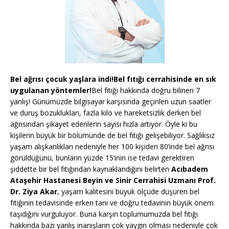
Bel ağrısı çocuk yaşlara indi!
Bel fıtığı cerrahisinde en sık
uygulanan yöntemler!
Bel fıtığı hakkında doğru bilinen 7
yanlış! Günümüzde bilgisayar karşısında geçirilen uzun saatler
ve duruş bozuklukları, fazla kilo ve hareketsizlik derken bel
ağrısından şikayet edenlerin sayısı hızla artıyor. Öyle ki bu
kişilerin büyük bir bölümünde de bel fıtığı gelişebiliyor. Sağlıksız
yaşam alışkanlıkları nedeniyle her 100 kişiden 80’inde bel ağrısı
görüldüğünü, bunların yüzde 15’inin ise tedavi gerektiren
şiddette bir bel fıtığından kaynaklandığını belirten
Acıbadem
Ataşehir Hastanesi Beyin ve Sinir Cerrahisi Uzmanı Prof.
Dr. Ziya Akar
, yaşam kalitesini büyük ölçüde düşüren bel
fıtığının tedavisinde erken tanı ve doğru tedavinin büyük önem
taşıdığını vurguluyor. Buna karşın toplumumuzda bel fıtığı
hakkında bazı yanlış inanışların çok yaygın olması nedeniyle çok