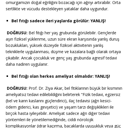
omurgamızın doğal eğriliğini bozacağı için ağrıyı artırabilir. Orta
sertlikte ve vücudu destekleyen yataklar daha uygundur.
Bel fıtığı sadece ileri yaşlarda görülür: YANLIŞ!
DOĞRUSU:
Bel fıtığı her yaş grubunda görülebilir. Gençlerde
aşırı fiziksel yüklenme, uzun süre ekran karşısında yanlış duruş
bozuklukları, yüksek düzeyde fiziksel aktivitenin yanlış
tekniklerle uygulanması, düşme ve kazalara bağlı olarak ortaya
çıkabilir. Ancak çocukluk ve genç yaş grubunda agresif tedavi
daha nadiren uygulanır.
Bel fıtığı olan herkes ameliyat olmalıdır: YANLIŞ!
DOĞRUSU:
Prof. Dr. Ziya Akar, bel fıtıklarının büyük bir kısmının
ameliyatsız tedavi edilebildiğini belirterek “Fizik tedavi, egzersiz
(bel ve karın kaslarını güçlendirici), ilaç tedavisi (ağrı kesici-
ödem giderici, kas gevşetici) ve yaşam tarzı değişiklikleri ile
birçok hasta iyileşebilir. Ameliyat sadece ağrı diğer tedavi
yöntemleri ile yönetilemediğinde, ciddi nörolojik
komplikasyonlar (idrar kaçırma, bacaklarda uyuşukluk veya güç