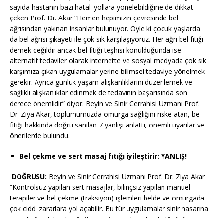
sayıda hastanın bazı hatalı yollara yönelebildiğine de dikkat
çeken Prof. Dr. Akar “Hemen hepimizin çevresinde bel
ağrısından yakınan insanlar bulunuyor. Öyle ki çocuk yaşlarda
da bel ağrısı şikayeti ile çok sık karşılaşıyoruz. Her ağrı bel fıtığı
demek değildir ancak bel fıtığı teşhisi konulduğunda ise
alternatif tedaviler olarak internette ve sosyal medyada çok sık
karşımıza çıkan uygulamalar yerine bilimsel tedaviye yönelmek
gerekir. Ayrıca günlük yaşam alışkanlıklarını düzenlemek ve
sağlıklı alışkanlıklar edinmek de tedavinin başarısında son
derece önemlidir” diyor. Beyin ve Sinir Cerrahisi Uzmanı Prof.
Dr. Ziya Akar, toplumumuzda omurga sağlığını riske atan, bel
fıtığı hakkında doğru sanılan 7 yanlışı anlattı, önemli uyarılar ve
önerilerde bulundu.
Bel çekme ve sert masaj fıtığı iyileştirir: YANLIŞ!
DOĞRUSU:
Beyin ve Sinir Cerrahisi Uzmanı Prof. Dr. Ziya Akar
“Kontrolsüz yapılan sert masajlar, bilinçsiz yapılan manuel
terapiler ve bel çekme (traksiyon) işlemleri belde ve omurgada
çok ciddi zararlara yol açabilir. Bu tür uygulamalar sinir hasarına