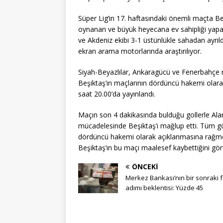
Süper Lig’in 17. haftasındaki önemli maçta Be
oynanan ve büyük heyecana ev sahipliği yap
ve Akdeniz ekibi 3-1 üstünlükle sahadan ayrı
ekran arama motorlarında araştırılıyor.
Siyah-Beyazlılar, Ankaragücü ve Fenerbahçe 
Beşiktaş’ın maçlarının dördüncü hakemi ola
saat 20.00’da yayınlandı.
Maçın son 4 dakikasında bulduğu gollerle Alan
mücadelesinde Beşiktaş’ı mağlup etti. Tüm gö
dördüncü hakemi olarak açıklanmasına rağme
Beşiktaş’ın bu maçı maalesef kaybettiğini gö
ÖNCEKI
Merkez Bankası’nın bir sonraki f
adımı beklentisi: Yüzde 45