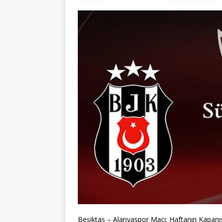
Beşiktaş – Alanyaspor Maçı: Haftanın Kapanı