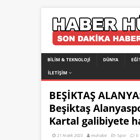
BILIM & TEKNOLOJI
DÜNYA
EĞI
İLETIŞIM
BEŞİKTAŞ ALANY
Beşiktaş Alanyaspo
Kartal galibiyete h
21 Aralık 2023
muhabir
Spor
0