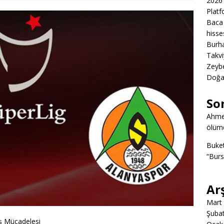
2026 
Platf
Baca 
hisse
Burha
Takvi
Zeybe
Doğa
So
Ahme
ölümd
Buke
“Burs
Ar
Mart
Şuba
ş Mücadelesi