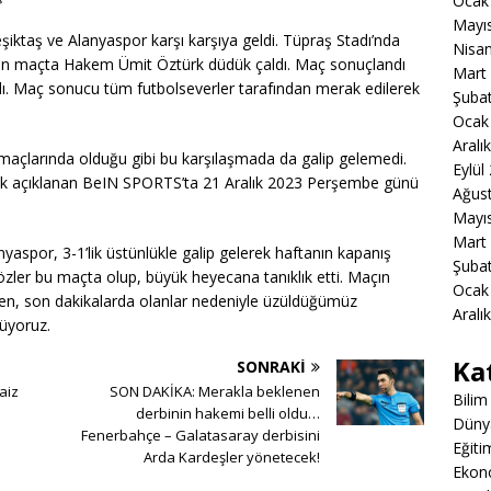
Ocak
Mayı
şiktaş ve Alanyaspor karşı karşıya geldi. Tüpraş Stadı’nda
Nisa
an maçta Hakem Ümit Öztürk düdük çaldı. Maç sonuçlandı
Mart
ldı. Maç sonucu tüm futbolseverler tarafından merak edilerek
Şuba
Ocak
Aralı
maçlarında olduğu gibi bu karşılaşmada da galip gelemedi.
Eylül
rak açıklanan BeIN SPORTS’ta 21 Aralık 2023 Perşembe günü
Ağus
Mayı
Mart
yaspor, 3-1’lik üstünlükle galip gelerek haftanın kapanış
Şuba
zler bu maçta olup, büyük heyecana tanıklık etti. Maçın
Ocak
n, son dakikalarda olanlar nedeniyle üzüldüğümüz
Aralı
rüyoruz.
Ka
SONRAKI
aiz
SON DAKİKA: Merakla beklenen
Bilim
derbinin hakemi belli oldu…
Düny
Fenerbahçe – Galatasaray derbisini
Eğiti
Arda Kardeşler yönetecek!
Ekon