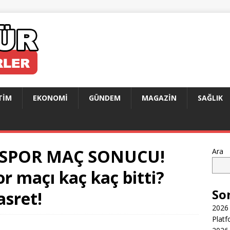
TIM
EKONOMI
GÜNDEM
MAGAZIN
SAĞLIK
ASPOR MAÇ SONUCU!
Ara
r maçı kaç kaç bitti?
So
asret!
2026 
Platf