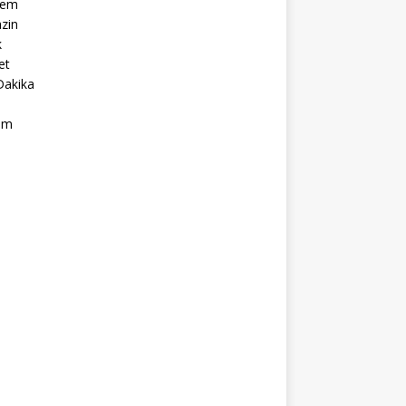
dem
zin
k
et
Dakika
ım