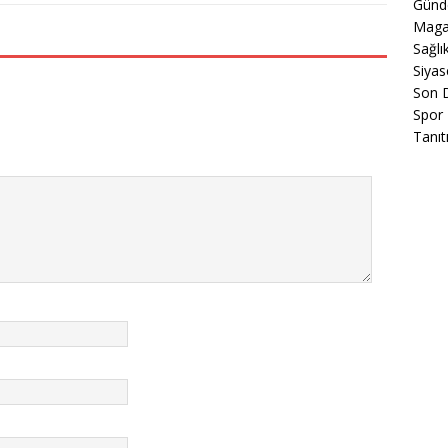
Gün
Maga
Sağlı
Siyas
Son 
Spor
Tanıt