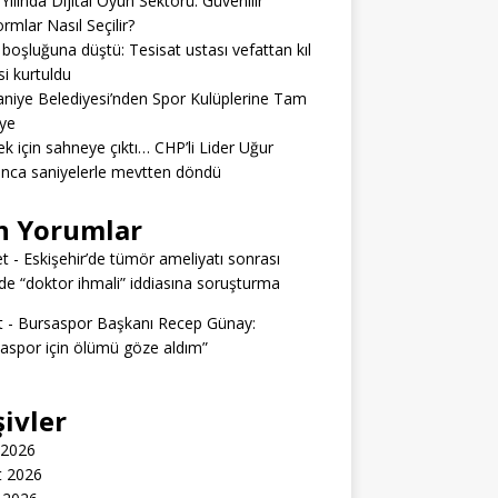
Yılında Dijital Oyun Sektörü: Güvenilir
ormlar Nasıl Seçilir?
boşluğuna düştü: Tesisat ustası vefattan kıl
si kurtuldu
niye Belediyesi’nden Spor Kulüplerine Tam
ye
k için sahneye çıktı… CHP’li Lider Uğur
nca saniyelerle mevtten döndü
n Yorumlar
t
-
Eskişehir’de tümör ameliyatı sonrası
e “doktor ihmali” iddiasına soruşturma
t
-
Bursaspor Başkanı Recep Günay:
aspor için ölümü göze aldım”
şivler
 2026
t 2026