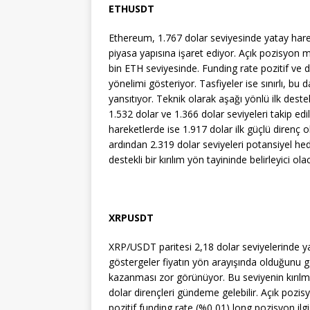
ETHUSDT
Ethereum, 1.767 dolar seviyesinde yatay hareke
piyasa yapısına işaret ediyor. Açık pozisyon m
bin ETH seviyesinde. Funding rate pozitif ve
yönelimi gösteriyor. Tasfiyeler ise sınırlı, b
yansıtıyor. Teknik olarak aşağı yönlü ilk dest
1.532 dolar ve 1.366 dolar seviyeleri takip ed
hareketlerde ise 1.917 dolar ilk güçlü direnç 
ardından 2.319 dolar seviyeleri potansiyel hed
destekli bir kırılım yön tayininde belirleyici ola
XRPUSDT
XRP/USDT paritesi 2,18 dolar seviyelerinde yat
göstergeler fiyatın yön arayışında olduğunu g
kazanması zor görünüyor. Bu seviyenin kırılm
dolar dirençleri gündeme gelebilir. Açık pozis
pozitif funding rate (%0,01) long pozisyon ilgi