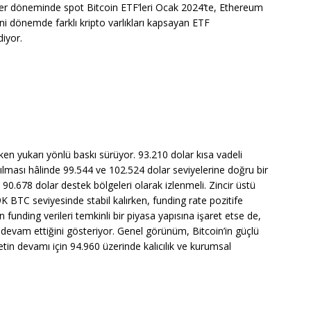
ler döneminde spot Bitcoin ETF’leri Ocak 2024’te, Ethereum
i dönemde farklı kripto varlıkları kapsayan ETF
iyor.
rken yukarı yönlü baskı sürüyor. 93.210 dolar kısa vadeli
ılması hâlinde 99.544 ve 102.524 dolar seviyelerine doğru bir
 90.678 dolar destek bölgeleri olarak izlenmeli. Zincir üstü
9K BTC seviyesinde stabil kalırken, funding rate pozitife
funding verileri temkinli bir piyasa yapısına işaret etse de,
in devam ettiğini gösteriyor. Genel görünüm, Bitcoin’in güçlü
in devamı için 94.960 üzerinde kalıcılık ve kurumsal