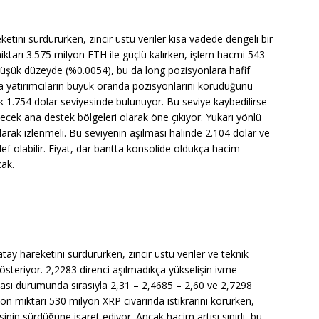
tini sürdürürken, zincir üstü veriler kısa vadede dengeli bir
iktarı 3.575 milyon ETH ile güçlü kalırken, işlem hacmi 543
 düşük düzeyde (%0.0054), bu da long pozisyonlara hafif
u da yatırımcıların büyük oranda pozisyonlarını koruduğunu
ek 1.754 dolar seviyesinde bulunuyor. Bu seviye kaybedilirse
ilecek ana destek bölgeleri olarak öne çıkıyor. Yukarı yönlü
olarak izlenmeli. Bu seviyenin aşılması halinde 2.104 dolar ve
ef olabilir. Fiyat, dar bantta konsolide oldukça hacim
cak.
ay hareketini sürdürürken, zincir üstü veriler ve teknik
österiyor. 2,2283 direnci aşılmadıkça yükselişin ivme
ası durumunda sırasıyla 2,31 – 2,4685 – 2,60 ve 2,7298
yon miktarı 530 milyon XRP civarında istikrarını korurken,
sinin sürdüğüne işaret ediyor. Ancak hacim artışı sınırlı, bu