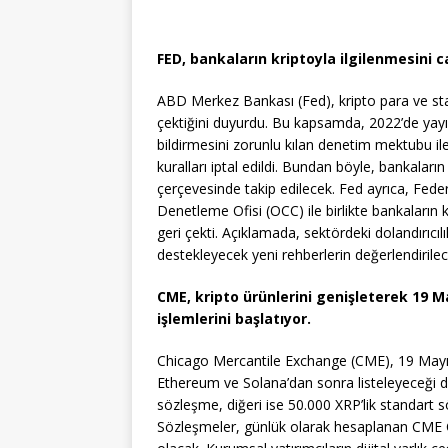
FED, bankaların kriptoyla ilgilenmesini c
ABD Merkez Bankası (Fed), kripto para ve stabl
çektiğini duyurdu. Bu kapsamda, 2022’de yayıml
bildirmesini zorunlu kılan denetim mektubu ile
kuralları iptal edildi. Bundan böyle, bankaların
çerçevesinde takip edilecek. Fed ayrıca, Fed
Denetleme Ofisi (OCC) ile birlikte bankaların kri
geri çekti. Açıklamada, sektördeki dolandırıcıl
destekleyecek yeni rehberlerin değerlendirilec
CME, kripto ürünlerini genişleterek 19 M
işlemlerini başlatıyor.
Chicago Mercantile Exchange (CME), 19 Mayıs’t
Ethereum ve Solana’dan sonra listeleyeceği dör
sözleşme, diğeri ise 50.000 XRP’lik standart 
Sözleşmeler, günlük olarak hesaplanan CME CF