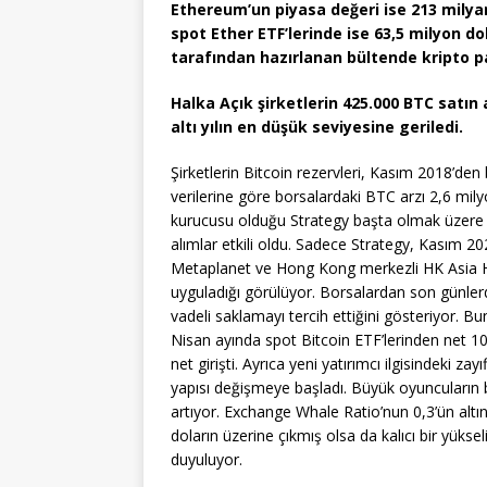
Ethereum’un piyasa değeri ise 213 milyar
spot Ether ETF’lerinde ise 63,5 milyon d
tarafından hazırlanan bültende kripto pa
Halka Açık şirketlerin 425.000 BTC satın 
altı yılın en düşük seviyesine geriledi.
Şirketlerin Bitcoin rezervleri, Kasım 2018’den 
verilerine göre borsalardaki BTC arzı 2,6 mil
kurucusu olduğu Strategy başta olmak üzere ha
alımlar etkili oldu. Sadece Strategy, Kasım 2
Metaplanet ve Hong Kong merkezli HK Asia Hold
uyguladığı görülüyor. Borsalardan son günlerd
vadeli saklamayı tercih ettiğini gösteriyor. B
Nisan ayında spot Bitcoin ETF’lerinden net 1
net girişti. Ayrıca yeni yatırımcı ilgisindeki z
yapısı değişmeye başladı. Büyük oyuncuların bor
artıyor. Exchange Whale Ratio’nun 0,3’ün altı
doların üzerine çıkmış olsa da kalıcı bir yüksel
duyuluyor.