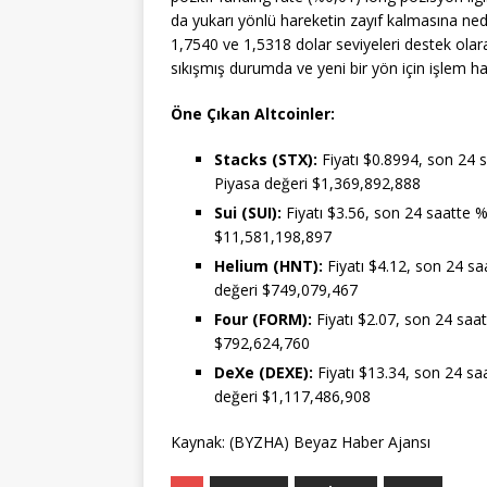
da yukarı yönlü hareketin zayıf kalmasına ned
1,7540 ve 1,5318 dolar seviyeleri destek olarak
sıkışmış durumda ve yeni bir yön için işlem hacm
Öne Çıkan Altcoinler:
Stacks (STX):
Fiyatı $0.8994, son 24 s
Piyasa değeri $1,369,892,888
Sui (SUI):
Fiyatı $3.56, son 24 saatte %
$11,581,198,897
Helium (HNT):
Fiyatı $4.12, son 24 sa
değeri $749,079,467
Four (FORM):
Fiyatı $2.07, son 24 saa
$792,624,760
DeXe (DEXE):
Fiyatı $13.34, son 24 sa
değeri $1,117,486,908
Kaynak: (BYZHA) Beyaz Haber Ajansı