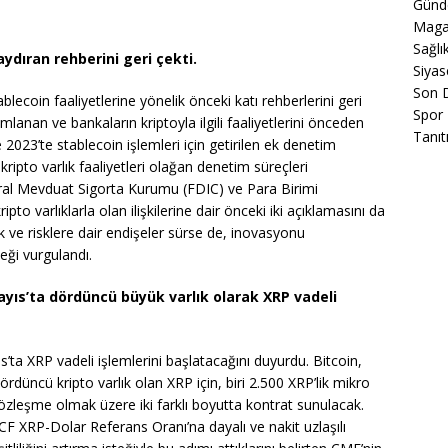
Gün
Maga
Sağlı
aydıran rehberini geri çekti.
Siyas
Son 
ecoin faaliyetlerine yönelik önceki katı rehberlerini geri
Spor
anan ve bankaların kriptoyla ilgili faaliyetlerini önceden
Tanıt
 2023’te stablecoin işlemleri için getirilen ek denetim
 kripto varlık faaliyetleri olağan denetim süreçleri
eral Mevduat Sigorta Kurumu (FDIC) ve Para Birimi
pto varlıklarla olan ilişkilerine dair önceki iki açıklamasını da
ık ve risklere dair endişeler sürse de, inovasyonu
eği vurgulandı.
ayıs’ta dördüncü büyük varlık olarak XRP vadeli
a XRP vadeli işlemlerini başlatacağını duyurdu. Bitcoin,
düncü kripto varlık olan XRP için, biri 2.500 XRP’lik mikro
sözleşme olmak üzere iki farklı boyutta kontrat sunulacak.
 XRP-Dolar Referans Oranı’na dayalı ve nakit uzlaşılı