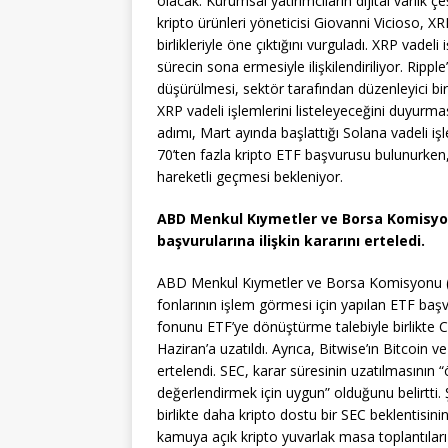
olacak. Kurumsal yatırımcıların dijital varlık çeş
kripto ürünleri yöneticisi Giovanni Vicioso, XR
birlikleriyle öne çıktığını vurguladı. XRP vade
sürecin sona ermesiyle ilişkilendiriliyor. Rip
düşürülmesi, sektör tarafından düzenleyici bi
XRP vadeli işlemlerini listeleyeceğini duyurma
adımı, Mart ayında başlattığı Solana vadeli i
70’ten fazla kripto ETF başvurusu bulunurken, 2
hareketli geçmesi bekleniyor.
ABD Menkul Kıymetler ve Borsa Komisyon
başvurularına ilişkin kararını erteledi.
ABD Menkul Kıymetler ve Borsa Komisyonu (S
fonlarının işlem görmesi için yapılan ETF başvu
fonunu ETF’ye dönüştürme talebiyle birlikte 
Haziran’a uzatıldı. Ayrıca, Bitwise’ın Bitcoin
ertelendi. SEC, karar süresinin uzatılmasının “ö
değerlendirmek için uygun” olduğunu belirtti
birlikte daha kripto dostu bir SEC beklentisin
kamuya açık kripto yuvarlak masa toplantıları 