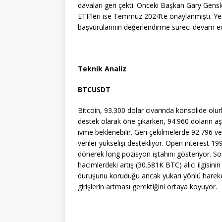
davaları geri çekti. Önceki Başkan Gary Gens
ETF’leri ise Temmuz 2024’te onaylanmıştı. Yen
başvurularının değerlendirme süreci devam ed
Teknik Analiz
BTCUSDT
​​Bitcoin, 93.300 dolar civarında konsolide olu
destek olarak öne çıkarken, 94.960 doların aş
ivme beklenebilir. Geri çekilmelerde 92.796 ve
veriler yükselişi destekliyor. Open interest 19
dönerek long pozisyon iştahını gösteriyor. Son 
hacimlerdeki artış (30.581K BTC) alıcı ilgisin
duruşunu koruduğu ancak yukarı yönlü hareket
girişlerin artması gerektiğini ortaya koyuyor.