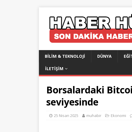
BILIM & TEKNOLOJI
DÜNYA
EĞI
İLETIŞIM
Borsalardaki Bitcoi
seviyesinde
25 Nisan 2025
muhabir
Ekonomi