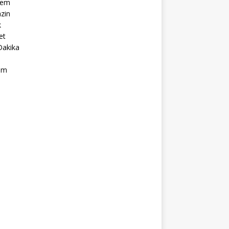
dem
zin
k
et
Dakika
ım