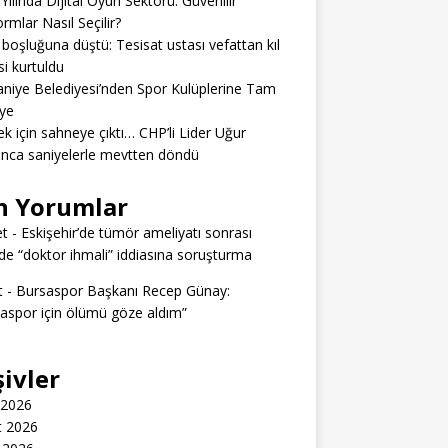
Yılında Dijital Oyun Sektörü: Güvenilir
ormlar Nasıl Seçilir?
boşluğuna düştü: Tesisat ustası vefattan kıl
si kurtuldu
niye Belediyesi’nden Spor Kulüplerine Tam
ye
k için sahneye çıktı… CHP’li Lider Uğur
nca saniyelerle mevtten döndü
n Yorumlar
t
-
Eskişehir’de tümör ameliyatı sonrası
e “doktor ihmali” iddiasına soruşturma
t
-
Bursaspor Başkanı Recep Günay:
aspor için ölümü göze aldım”
şivler
 2026
t 2026