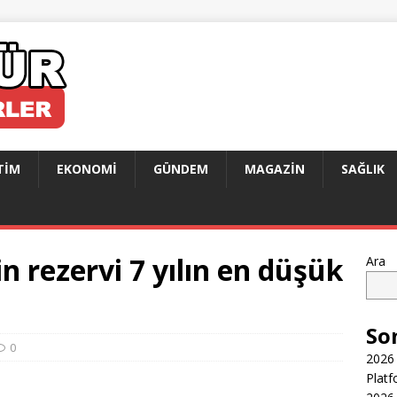
TIM
EKONOMI
GÜNDEM
MAGAZIN
SAĞLIK
n rezervi 7 yılın en düşük
Ara
So
0
2026 
Platf