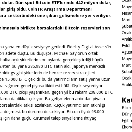
Ocak
 dolar. Dün spot Bitcoin ETF’lerinde 442 milyon dolar,
Mayı
olar giriş oldu. CoinTR Araştırma Departmanı
Nisa
ra sektöründeki öne çıkan gelişmelere yer veriliyor.
Mart
Şuba
almasıyla birlikte borsalardaki Bitcoin rezervleri son
Ocak
Aralı
Eylül
bu yana en düşük seviyeye geriledi. Fidelity Digital Assets’in
Ağus
yon adete düştü. Bu düşüşte, Michael Saylor’un ortak
Mayı
lka açık şirketlerin son aylarda gerçekleştirdiği büyük
Mart
024’ten bu yana 285.980 BTC satın aldı. Japonya merkezli
Şuba
ings gibi şirketlerin de benzer rezerv stratejileri
Ocak
e 15.000 BTC çekildi; bu da yatırımcıların satış yerine uzun
Aralı
una rağmen genel piyasa likiditesi hâlâ düşük seyrediyor.
0.000 BTC çıkışı yaşanırken, geçen yıl bu rakam 208.000 BTC
Ka
ayıflama da dikkat çekiyor. Bu gelişmelerin ardından piyasa
salardaki etkisi azalırken, küçük yatırımcıların etkinliği
Bilim
na düşmesi, bu durumu destekliyor. Bitcoin fiyatı 93.000
Düny
iş için daha güçlü kurumsal talep sinyallerine ihtiyaç
Eğiti
Ekon