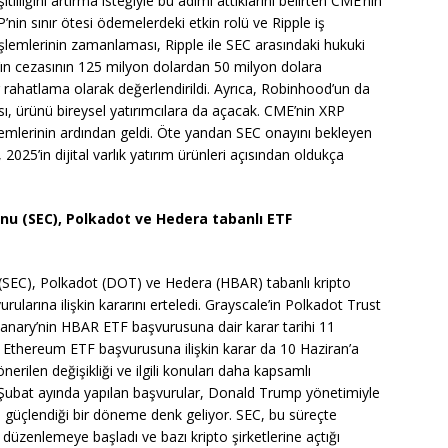
itliliğini artırma isteğiyle bu adımı attıklarını belirten CME’nin
P’nin sınır ötesi ödemelerdeki etkin rolü ve Ripple iş
li işlemlerinin zamanlaması, Ripple ile SEC arasındaki hukuki
ple’ın cezasının 125 milyon dolardan 50 milyon dolara
r rahatlama olarak değerlendirildi. Ayrıca, Robinhood’un da
sı, ürünü bireysel yatırımcılara da açacak. CME’nin XRP
şlemlerinin ardından geldi. Öte yandan SEC onayını bekleyen
025’in dijital varlık yatırım ürünleri açısından oldukça
u (SEC), Polkadot ve Hedera tabanlı ETF
EC), Polkadot (DOT) ve Hedera (HBAR) tabanlı kripto
rularına ilişkin kararını erteledi. Grayscale’in Polkadot Trust
Canary’nin HBAR ETF başvurusuna dair karar tarihi 11
 ve Ethereum ETF başvurusuna ilişkin karar da 10 Haziran’a
nerilen değişikliği ve ilgili konuları daha kapsamlı
. Şubat ayında yapılan başvurular, Donald Trump yönetimiyle
in güçlendiği bir döneme denk geliyor. SEC, bu süreçte
düzenlemeye başladı ve bazı kripto şirketlerine açtığı