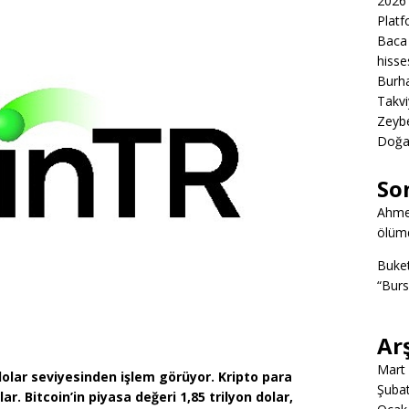
2026 
Platf
Baca 
hisse
Burha
Takvi
Zeybe
Doğa
So
Ahme
ölümd
Buke
“Burs
Ar
Mart
dolar seviyesinden işlem görüyor. Kripto para
Şuba
ar. Bitcoin’in piyasa değeri 1,85 trilyon dolar,