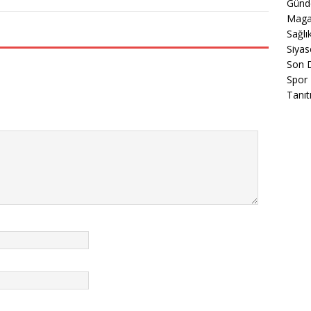
Gün
Maga
Sağlı
Siyas
Son 
Spor
Tanıt