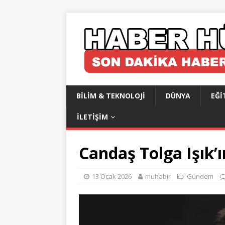
BILIM & TEKNOLOJI
DÜNYA
EĞI
İLETIŞIM
Candaş Tolga Işık’
13 Ocak 2026
muhabir
Gündem