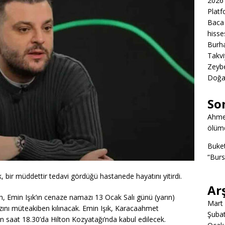
2026 
Platf
Baca 
hisse
Burha
Takvi
Zeybe
Doğa
So
Ahme
ölümd
Buke
“Burs
, bir müddettir tedavi gördüğü hastanede hayatını yitirdi.
Ar
, Emin Işık’ın cenaze namazı 13 Ocak Salı günü (yarın)
Mart
ını müteakiben kılınacak. Emin Işık, Karacaahmet
Şuba
ın saat 18.30’da Hilton Kozyatağı’nda kabul edilecek.