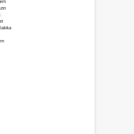
dem
zin
k
et
Dakika
ım