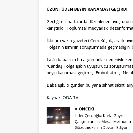
ÜZÜNTÜDEN BEYİN KANAMASI GEÇİRDİ
Geçtiğimiz haftalarda düzenlenen uyuşturucu
karıştırıldı. Toplumsal medyadaki dezenformati
İktidara yakın gazeteci Cem Küçük, aralık ay
Tolga’nın isminin soruşturmada geçmediğini be
Işık’ın babasının bu argümanlar nedeniyle ke
“Candaş Tolga Işık’ın uyuşturucu soruşturma
beyin kanaması geçirmiş. Emboli atmış. Ne olac
Baba Işık, o günden bu yana sıhhat sıkıntıları
Kaynak: ODA TV
ÖNCEKI
Lider Çerçioğlu: Karla Gayret
Çalışmalarımız Mesai Mefhumu
Gözetmeksizin Devam Ediyor