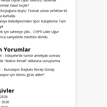
Yılında Dijital Oyun Sektörü: Güvenilir
ormlar Nasıl Seçilir?
boşluğuna düştü: Tesisat ustası vefattan kıl
si kurtuldu
niye Belediyesi’nden Spor Kulüplerine Tam
ye
k için sahneye çıktı… CHP’li Lider Uğur
nca saniyelerle mevtten döndü
n Yorumlar
t
-
Eskişehir’de tümör ameliyatı sonrası
e “doktor ihmali” iddiasına soruşturma
t
-
Bursaspor Başkanı Recep Günay:
aspor için ölümü göze aldım”
şivler
 2026
t 2026