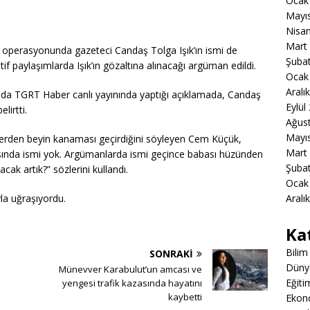
Ocak
Mayı
Nisa
Mart
 operasyonunda gazeteci Candaş Tolga Işık’ın ismi de
Şuba
f paylaşımlarda Işık’ın gözaltına alınacağı argüman edildi.
Ocak
Aralı
ında TGRT Haber canlı yayınında yaptığı açıklamada, Candaş
Eylül
lirtti.
Ağus
Mayı
derden beyin kanaması geçirdiğini söyleyen Cem Küçük,
Mart
sında ismi yok. Argümanlarda ismi geçince babası hüzünden
Şuba
ak artık?” sözlerini kullandı.
Ocak
Aralı
yla uğraşıyordu.
Ka
Bilim
SONRAKI
Düny
Münevver Karabulut’un amcası ve
Eğiti
yengesi trafik kazasında hayatını
kaybetti
Ekon