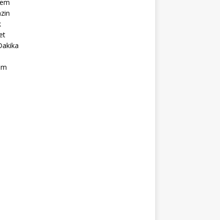
dem
zin
k
et
Dakika
ım