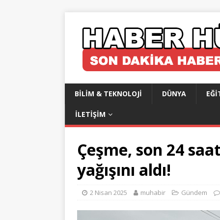
BILIM & TEKNOLOJI
DÜNYA
EĞI
İLETIŞIM
Çeşme, son 24 saat
yağışını aldı!
2 Nisan 2025
muhabir
Gündem