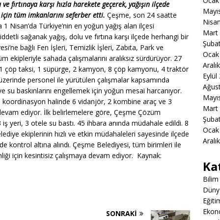
Ocak
 ve fırtınaya karşı hızla harekete geçerek, yağışın ilçede
Mayı
çin tüm imkanlarını seferber etti.
Çeşme, son 24 saatte
Nisa
1 Nisan’da Türkiye’nin en yoğun yağış alan ilçesi
Mart
ddetli sağanak yağış, dolu ve fırtına karşı ilçede herhangi bir
Şuba
ne bağlı Fen İşleri, Temizlik İşleri, Zabıta, Park ve
Ocak
m ekipleriyle sahada çalışmalarını aralıksız sürdürüyor. 27
Aralı
 1 çöp taksi, 1 süpürge, 2 kamyon, 8 çöp kamyonu, 4 traktör
Eylül
üzerinde personel ile yürütülen çalışmalar kapsamında
Ağus
ve su baskınlarını engellemek için yoğun mesai harcanıyor.
Mayı
le koordinasyon halinde 6 vidanjör, 2 kombine araç ve 3
Mart
 devam ediyor. İlk belirlemelere göre, Çeşme Çözüm
Şuba
 iş yeri, 3 otele su bastı. 45 ihbara anında müdahale edildi. 8
Ocak
elediye ekiplerinin hızlı ve etkin müdahaleleri sayesinde ilçede
Aralı
e kontrol altına alındı. Çeşme Belediyesi, tüm birimleri ile
ği için kesintisiz çalışmaya devam ediyor. Kaynak:
Ka
Bilim
Düny
Eğiti
Ekon
SONRAKI