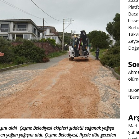
2026 
Platf
Baca 
hisse
Burha
Takvi
Zeybe
Doğa
So
Ahme
ölümd
Buke
“Burs
Ar
Mart
şını aldı!
Çeşme Belediyesi ekipleri şiddetli sağanak yağışa
Şuba
en yoğun yağışını aldı. Çeşme Belediyesi, ilçede dün geceden