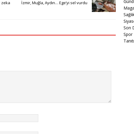
Gün
y zeka
İzmir, Muğla, Aydın… Ege’yi sel vurdu
Maga
Sağlı
Siyas
Son 
Spor
Tanıt