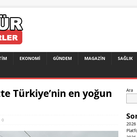
TIM
EKONOMI
GÜNDEM
MAGAZIN
SAĞLIK
te Türkiye’nin en yoğun
Ara
So
0
2026 
Platf