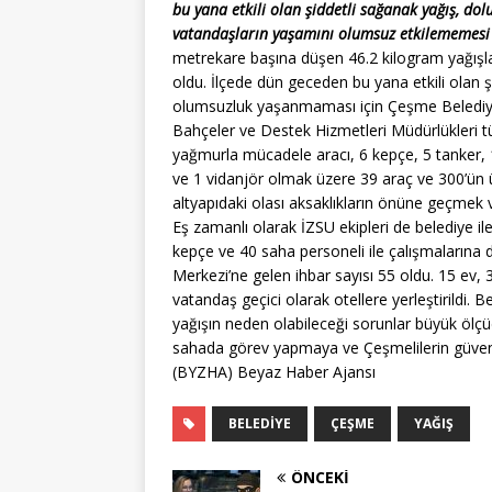
bu yana etkili olan şiddetli sağanak yağış, dolu
vatandaşların yaşamını olumsuz etkilememesi i
metrekare başına düşen 46.2 kilogram yağışla 
oldu. İlçede dün geceden bu yana etkili olan şi
olumsuzluk yaşanmaması için Çeşme Belediyesi’
Bahçeler ve Destek Hizmetleri Müdürlükleri tü
yağmurla mücadele aracı, 6 kepçe, 5 tanker,
ve 1 vidanjör olmak üzere 39 araç ve 300’ün 
altyapıdaki olası aksaklıkların önüne geçmek 
Eş zamanlı olarak İZSU ekipleri de belediye i
kepçe ve 40 saha personeli ile çalışmalarına
Merkezi’ne gelen ihbar sayısı 55 oldu. 15 ev, 3
vatandaş geçici olarak otellere yerleştirildi. B
yağışın neden olabileceği sorunlar büyük ölçüd
sahada görev yapmaya ve Çeşmelilerin güvenli
(BYZHA) Beyaz Haber Ajansı
BELEDIYE
ÇEŞME
YAĞIŞ
ÖNCEKI