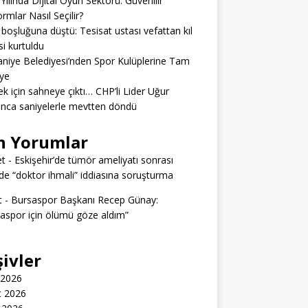
Yılında Dijital Oyun Sektörü: Güvenilir
ormlar Nasıl Seçilir?
boşluğuna düştü: Tesisat ustası vefattan kıl
si kurtuldu
niye Belediyesi’nden Spor Kulüplerine Tam
ye
k için sahneye çıktı… CHP’li Lider Uğur
nca saniyelerle mevtten döndü
n Yorumlar
t
-
Eskişehir’de tümör ameliyatı sonrası
e “doktor ihmali” iddiasına soruşturma
t
-
Bursaspor Başkanı Recep Günay:
aspor için ölümü göze aldım”
şivler
 2026
t 2026