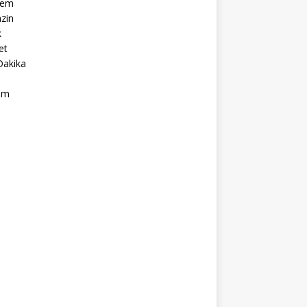
dem
zin
k
et
Dakika
ım