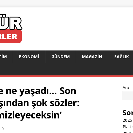
TIM
EKONOMI
GÜNDEM
MAGAZIN
SAĞLIK
de ne yaşadı… Son
Ara
ından şok sözler:
So
mizleyeceksin’
2026 
Platf
0