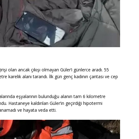
rişi olan ancak çıkışı olmayan Güler’i günlerce aradı. 55
re karelik alanı tarandı. İlk gün genç kadının çantası ve cep
alarında eşyalarının bulunduğu alanın tam 6 kilometre
du. Hastaneye kaldırılan Güler’in geçirdiği hipotermi
anamadı ve hayata veda etti.