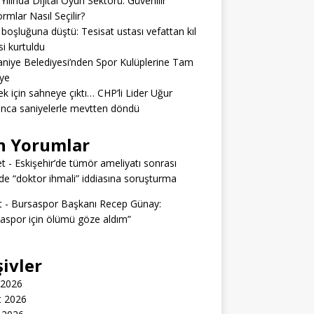
Yılında Dijital Oyun Sektörü: Güvenilir
ormlar Nasıl Seçilir?
boşluğuna düştü: Tesisat ustası vefattan kıl
si kurtuldu
niye Belediyesi’nden Spor Kulüplerine Tam
ye
k için sahneye çıktı… CHP’li Lider Uğur
nca saniyelerle mevtten döndü
n Yorumlar
t
-
Eskişehir’de tümör ameliyatı sonrası
e “doktor ihmali” iddiasına soruşturma
t
-
Bursaspor Başkanı Recep Günay:
aspor için ölümü göze aldım”
şivler
 2026
t 2026