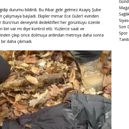
Gün
Maga
idip durumu bildirdi. Bu ihbar gelir gelmez Asayiş Şube
Sağlı
ri çalışmaya başladı. Ekipler mimar Ece Güler’i evinden
Siyas
r Büro’nun deneyimli dedektifleri her görüntüyü özenle
Son 
 biri var mı diye kontrol etti. Yüzlerce saat ve
Spor
evinden çıkıp önce dolmuşa ardından metroya daha sonra
Tanıt
bir daha çıkmadı.