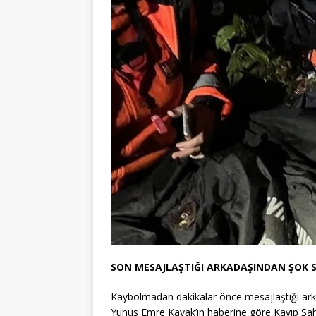
SON MESAJLAŞTIĞI ARKADAŞINDAN ŞOK SÖ
Kaybolmadan dakikalar önce mesajlaştığı arka
Yunus Emre Kavak’ın haberine göre Kayıp Şahıs