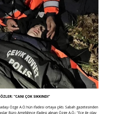
ZLER: “CANI ÇOK SIKKINDI”
daşı Özge A.Ö.’nün ifadesi ortaya çıktı. Sabah gazetesinden
lar Büro Amirliğince ifadesi alınan Özge A.Ö.; “Ece ile olay