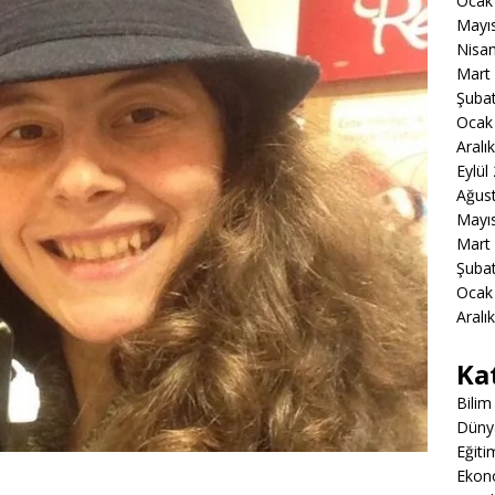
Ocak
Mayı
Nisa
Mart
Şuba
Ocak
Aralı
Eylül
Ağus
Mayı
Mart
Şuba
Ocak
Aralı
Ka
Bilim
Düny
Eğiti
Ekon