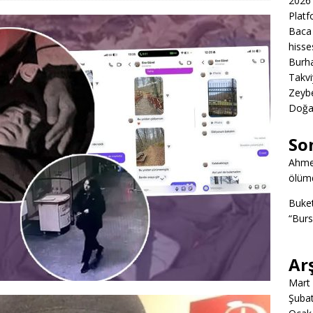
2026 
Platf
Baca 
hisse
Burha
Takvi
Zeybe
Doğa
So
Ahme
ölümd
Buke
“Burs
Ar
Mart
Şuba