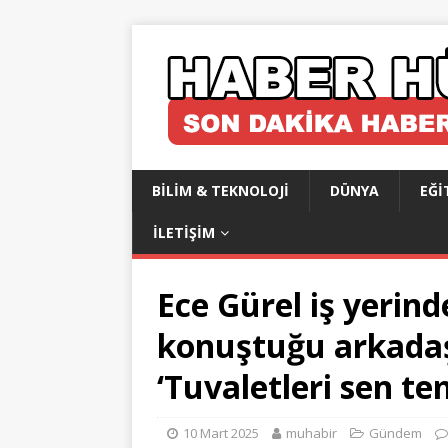
BILIM & TEKNOLOJI
DÜNYA
EĞI
İLETIŞIM
Ece Gürel iş yerin
konuştuğu arkadaş
‘Tuvaletleri sen te
10 Mart 2025
muhabir
Gündem