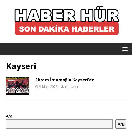
Kayseri
Ekrem İmamoğlu Kayseri’de
9 Mart 2025
muhabir
Ara
Ara