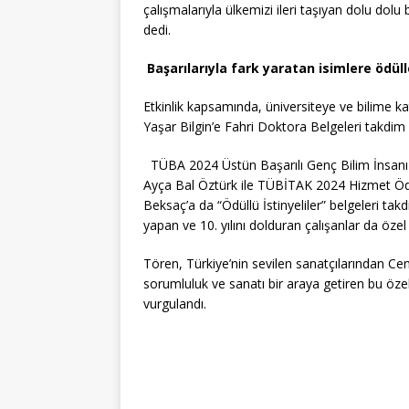
çalışmalarıyla ülkemizi ileri taşıyan dolu dolu b
dedi.
Başarılarıyla fark yaratan isimlere ödülle
Etkinlik kapsamında, üniversiteye ve bilime ka
Yaşar Bilgin’e Fahri Doktora Belgeleri takdim 
TÜBA 2024 Üstün Başarılı Genç Bilim İnsanı 
Ayça Bal Öztürk ile TÜBİTAK 2024 Hizmet Ödü
Beksaç’a da “Ödüllü İstinyeliler” belgeleri ta
yapan ve 10. yılını dolduran çalışanlar da özel 
Tören, Türkiye’nin sevilen sanatçılarından Ce
sorumluluk ve sanatı bir araya getiren bu özel
vurgulandı.