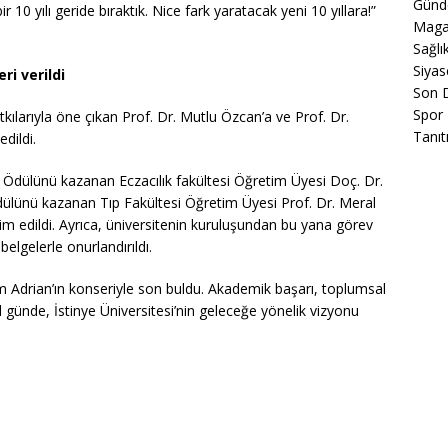
Gün
ir 10 yılı geride bıraktık. Nice fark yaratacak yeni 10 yıllara!”
Maga
Sağlı
Siyas
ri verildi
Son 
Spor
tkılarıyla öne çıkan Prof. Dr. Mutlu Özcan’a ve Prof. Dr.
Tanıt
edildi.
Ödülünü kazanan Eczacılık fakültesi Öğretim Üyesi Doç. Dr.
lünü kazanan Tıp Fakültesi Öğretim Üyesi Prof. Dr. Meral
kdim edildi. Ayrıca, üniversitenin kuruluşundan bu yana görev
belgelerle onurlandırıldı.
m Adrian’ın konseriyle son buldu. Akademik başarı, toplumsal
 günde, İstinye Üniversitesi’nin geleceğe yönelik vizyonu