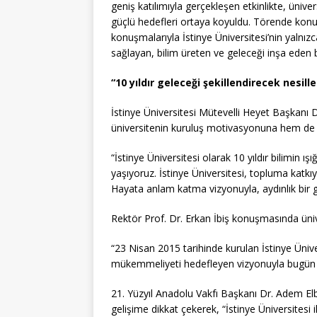
geniş katılımıyla gerçekleşen etkinlikte, ünivers
güçlü hedefleri ortaya koyuldu. Törende konuş
konuşmalarıyla İstinye Üniversitesi’nin yalnı
sağlayan, bilim üreten ve geleceği inşa eden bi
“10 yıldır geleceği şekillendirecek nesille
İstinye Üniversitesi Mütevelli Heyet Başkan
üniversitenin kuruluş motivasyonuna hem de g
“İstinye Üniversitesi olarak 10 yıldır bilimin ı
yaşıyoruz. İstinye Üniversitesi, topluma katkıy
Hayata anlam katma vizyonuyla, aydınlık bir 
Rektör Prof. Dr. Erkan İbiş konuşmasında ünive
“23 Nisan 2015 tarihinde kurulan İstinye Üniversi
mükemmeliyeti hedefleyen vizyonuyla bugün 1
21. Yüzyıl Anadolu Vakfı Başkanı Dr. Adem Elb
gelişime dikkat çekerek, “İstinye Üniversitesi i