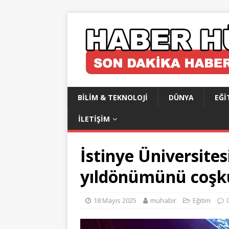
BILIM & TEKNOLOJI
DÜNYA
EĞI
İLETIŞIM
İstinye Üniversites
yıldönümünü coşku
18 Mayıs 2025
muhabir
Eğitim