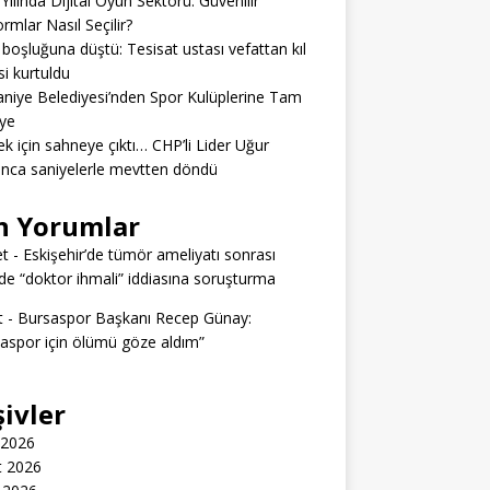
Yılında Dijital Oyun Sektörü: Güvenilir
ormlar Nasıl Seçilir?
boşluğuna düştü: Tesisat ustası vefattan kıl
si kurtuldu
niye Belediyesi’nden Spor Kulüplerine Tam
ye
k için sahneye çıktı… CHP’li Lider Uğur
nca saniyelerle mevtten döndü
n Yorumlar
t
-
Eskişehir’de tümör ameliyatı sonrası
e “doktor ihmali” iddiasına soruşturma
t
-
Bursaspor Başkanı Recep Günay:
aspor için ölümü göze aldım”
şivler
 2026
t 2026