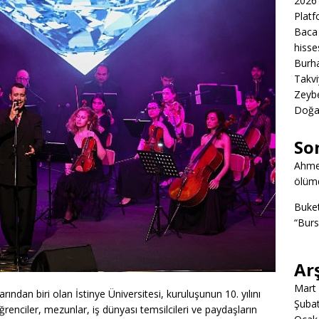
2026 
Platf
Baca 
hisse
Burha
Takvi
Zeybe
Doğa
So
Ahme
ölümd
Buke
“Burs
Ar
Mart
rından biri olan İstinye Üniversitesi, kuruluşunun 10. yılını
Şuba
ğrenciler, mezunlar, iş dünyası temsilcileri ve paydaşların