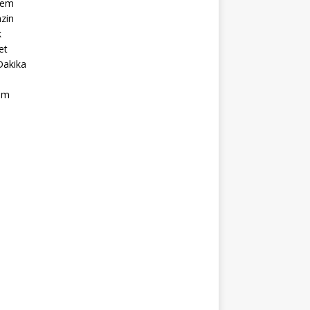
dem
zin
k
et
Dakika
ım