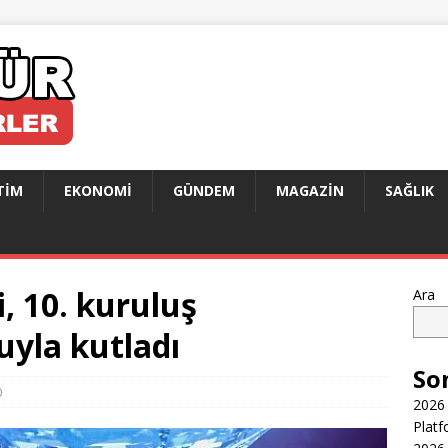
TIM
EKONOMI
GÜNDEM
MAGAZIN
SAĞLIK
i, 10. kuruluş
Ara
yla kutladı
So
0
2026 
Platf