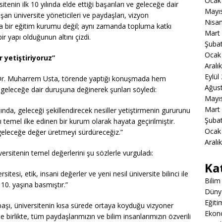
Ocak
itenin ilk 10 yılında elde ettiği başarıları ve geleceğe dair
Mayı
an üniversite yöneticileri ve paydaşları, vizyon
Nisa
zca bir eğitim kurumu değil; aynı zamanda topluma katkı
Mart
r yapı olduğunun altını çizdi.
Şuba
Ocak
r yetiştiriyoruz”
Aralı
Eylül
ı Dr. Muharrem Usta, törende yaptığı konuşmada hem
Ağus
eleceğe dair duruşuna değinerek şunları söyledi:
Mayı
Mart
şığında, geleceği şekillendirecek nesiller yetiştirmenin gururunu
Şuba
ı temel ilke edinen bir kurum olarak hayata geçirilmiştir.
Ocak
geleceğe değer üretmeyi sürdüreceğiz.”
Aralı
rsitenin temel değerlerini şu sözlerle vurguladı:
Ka
tesi, etik, insani değerler ve yeni nesil üniversite bilinci ile
Bilim
0. yaşına basmıştır.”
Düny
Eğiti
aşı,
üniversitenin kısa sürede ortaya koyduğu vizyoner
Ekon
le birlikte, tüm paydaşlarımızın ve bilim insanlarımızın özverili