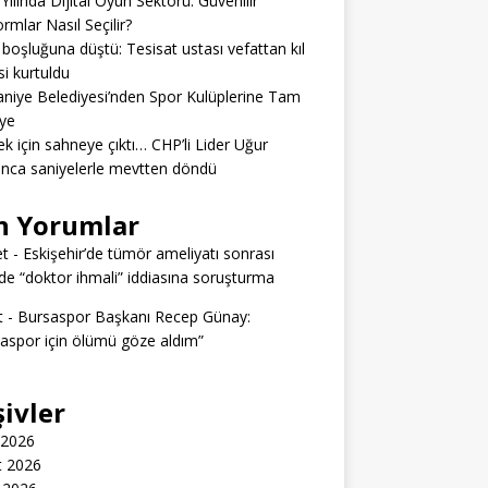
Yılında Dijital Oyun Sektörü: Güvenilir
ormlar Nasıl Seçilir?
boşluğuna düştü: Tesisat ustası vefattan kıl
si kurtuldu
niye Belediyesi’nden Spor Kulüplerine Tam
ye
k için sahneye çıktı… CHP’li Lider Uğur
nca saniyelerle mevtten döndü
n Yorumlar
t
-
Eskişehir’de tümör ameliyatı sonrası
e “doktor ihmali” iddiasına soruşturma
t
-
Bursaspor Başkanı Recep Günay:
aspor için ölümü göze aldım”
şivler
 2026
t 2026