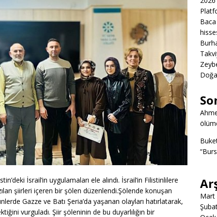
2026 
Platf
Baca 
hisse
Burha
Takvi
Zeybe
Doğa
So
Ahme
ölümd
Buke
“Burs
n’deki İsrail’in uygulamaları ele alındı. İsrail’in Filistinlilere
Ar
zılan şiirleri içeren bir şölen düzenlendi.Şölende konuşan
Mart
erde Gazze ve Batı Şeria’da yaşanan olayları hatırlatarak,
Şuba
iğini vurguladı. Şiir şöleninin de bu duyarlılığın bir