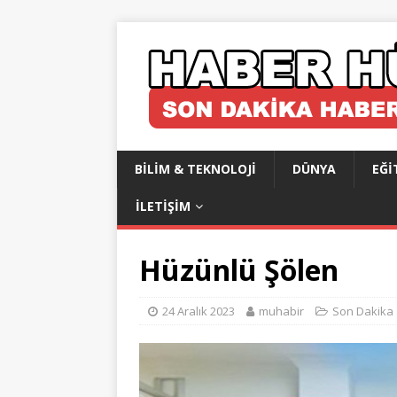
BILIM & TEKNOLOJI
DÜNYA
EĞI
İLETIŞIM
Hüzünlü Şölen
24 Aralık 2023
muhabir
Son Dakika