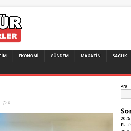
TIM
EKONOMI
GÜNDEM
MAGAZIN
SAĞLIK
Ara
0
So
2026 
Platf