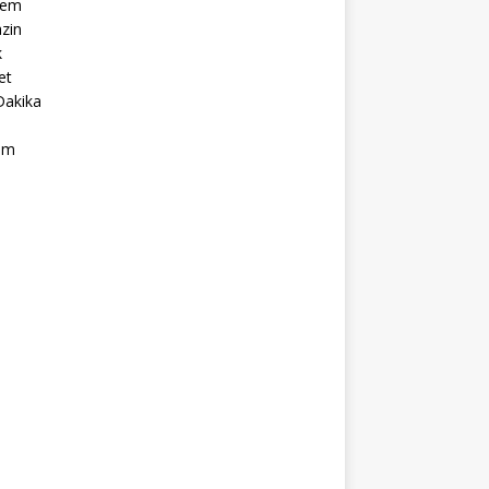
dem
zin
k
et
Dakika
ım