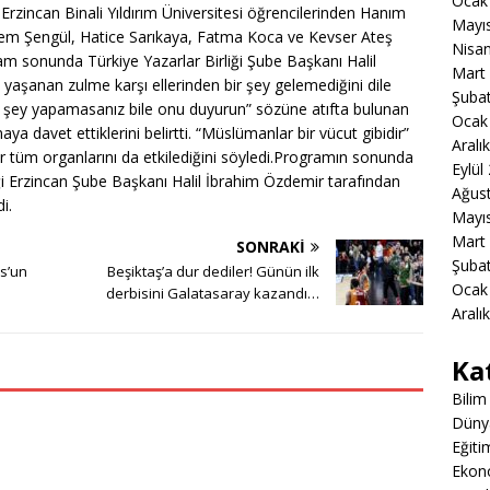
Ocak
 Erzincan Binali Yıldırım Üniversitesi öğrencilerinden Hanım
Mayı
lem Şengül, Hatice Sarıkaya, Fatma Koca ve Kevser Ateş
Nisa
ram sonunda Türkiye Yazarlar Birliği Şube Başkanı Halil
Mart
e yaşanan zulme karşı ellerinden bir şey gelemediğini dile
Şuba
 bir şey yapamasanız bile onu duyurun” sözüne atıfta bulunan
Ocak
ya davet ettiklerini belirtti. “Müslümanlar bir vücut gibidir”
Aralı
r tüm organlarını da etkilediğini söyledi.Programın sonunda
Eylül
iği Erzincan Şube Başkanı Halil İbrahim Özdemir tarafından
Ağus
i.
Mayı
Mart
SONRAKI
Şuba
os’un
Beşiktaş’a dur dediler! Günün ilk
Ocak
derbisini Galatasaray kazandı…
Aralı
Ka
Bilim
Düny
Eğiti
Ekon