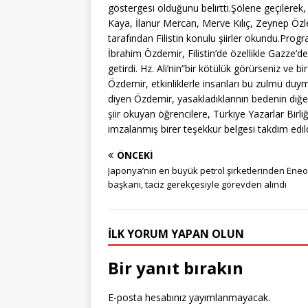
göstergesi olduğunu belirtti.Şölene geçilerek,
Kaya, İlanur Mercan, Merve Kılıç, Zeynep Öz
tarafından Filistin konulu şiirler okundu.Prog
İbrahim Özdemir, Filistin’de özellikle Gazze’d
getirdi. Hz. Ali’nin”bir kötülük görürseniz ve
Özdemir, etkinliklerle insanları bu zulmü duyma
diyen Özdemir, yasakladıklarının bedenin diğe
şiir okuyan öğrencilere, Türkiye Yazarlar Birl
imzalanmış birer teşekkür belgesi takdim edild
ÖNCEKI
Japonya’nın en büyük petrol şirketlerinden Ene
başkanı, taciz gerekçesiyle görevden alındı
İLK YORUM YAPAN OLUN
Bir yanıt bırakın
E-posta hesabınız yayımlanmayacak.