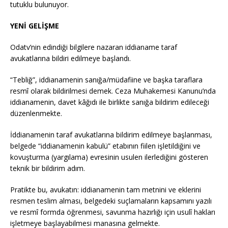
tutuklu bulunuyor.
YENİ GELİŞME
Odatv’nin edindiği bilgilere nazaran iddianame taraf
avukatlarına bildiri edilmeye başlandı.
“Tebliğ”, iddianamenin sanığa/müdafiine ve başka taraflara
resmî olarak bildirilmesi demek. Ceza Muhakemesi Kanunu’nda
iddianamenin, davet kâğıdı ile birlikte sanığa bildirim edileceği
düzenlenmekte.
İddianamenin taraf avukatlarına bildirim edilmeye başlanması,
belgede “iddianamenin kabulü” etabının fiilen işletildiğini ve
kovuşturma (yargılama) evresinin usulen ilerlediğini gösteren
teknik bir bildirim adım.
Pratikte bu, avukatın: iddianamenin tam metnini ve eklerini
resmen teslim alması, belgedeki suçlamaların kapsamını yazılı
ve resmî formda öğrenmesi, savunma hazırlığı için usulî hakları
işletmeye başlayabilmesi manasına gelmekte.