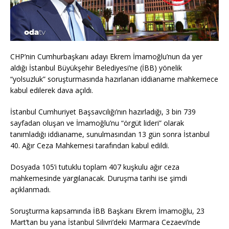
CHP’nin Cumhurbaşkanı adayı Ekrem İmamoğlu’nun da yer
aldığı İstanbul Büyükşehir Belediyesi’ne (İBB) yönelik
“yolsuzluk” soruşturmasında hazırlanan iddianame mahkemece
kabul edilerek dava açıldı.
İstanbul Cumhuriyet Başsavcılığı’nın hazırladığı, 3 bin 739
sayfadan oluşan ve İmamoğlu’nu “örgüt lideri” olarak
tanımladığı iddianame, sunulmasından 13 gün sonra İstanbul
40. Ağır Ceza Mahkemesi tarafından kabul edildi.
Dosyada 105’i tutuklu toplam 407 kuşkulu ağır ceza
mahkemesinde yargılanacak. Duruşma tarihi ise şimdi
açıklanmadı.
Soruşturma kapsamında İBB Başkanı Ekrem İmamoğlu, 23
Mart’tan bu yana İstanbul Silivri’deki Marmara Cezaevi’nde