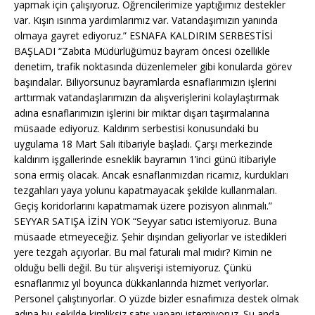
yapmak için çalışıyoruz. Öğrencilerimize yaptığımız destekler
var. Kışın ısınma yardımlarımız var. Vatandaşımızın yanında
olmaya gayret ediyoruz.” ESNAFA KALDIRIM SERBESTİSİ
BAŞLADI “Zabıta Müdürlüğümüz bayram öncesi özellikle
denetim, trafik noktasında düzenlemeler gibi konularda görev
başındalar. Biliyorsunuz bayramlarda esnaflarımızın işlerini
arttırmak vatandaşlarımızın da alışverişlerini kolaylaştırmak
adına esnaflarımızın işlerini bir miktar dışarı taşırmalarına
müsaade ediyoruz. Kaldırım serbestisi konusundaki bu
uygulama 18 Mart Salı itibariyle başladı. Çarşı merkezinde
kaldırım işgallerinde esneklik bayramın 1’inci günü itibariyle
sona ermiş olacak. Ancak esnaflarımızdan ricamız, kurdukları
tezgahları yaya yolunu kapatmayacak şekilde kullanmaları.
Geçiş koridorlarını kapatmamak üzere pozisyon alınmalı.”
SEYYAR SATIŞA İZİN YOK “Seyyar satıcı istemiyoruz. Buna
müsaade etmeyeceğiz. Şehir dışından geliyorlar ve istedikleri
yere tezgah açıyorlar. Bu mal faturalı mal mıdır? Kimin ne
olduğu belli değil. Bu tür alışverişi istemiyoruz. Çünkü
esnaflarımız yıl boyunca dükkanlarında hizmet veriyorlar.
Personel çalıştırıyorlar. O yüzde bizler esnafımıza destek olmak
adına bu şekilde kimliksiz satış yapanı istemiyoruz. Şu anda