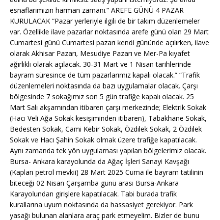
esnaflarımızın harman zamanı.” AREFE GÜNÜ 4 PAZAR
KURULACAK “Pazar yerleriyle ilgili de bir takım düzenlemeler
var. Özellikle ilave pazarlar noktasında arefe günü olan 29 Mart
Cumartesi günü Cumartesi pazarı kendi gününde açılırken, ilave
olarak Akhisar Pazarı, Mesudiye Pazarı ve Mer-Pa kıyafet
ağırlıklı olarak açılacak. 30-31 Mart ve 1 Nisan tarihlerinde
bayram süresince de tüm pazarlarımız kapalı olacak.” “Trafik
düzenlemeleri noktasında da bazı uygulamalar olacak. Çarşı
bölgesinde 7 sokağımız son 5 gün trafiğe kapalı olacak. 25
Mart Salı akşamından itibaren çarşı merkezinde; Elektrik Sokak
(Hacı Veli Ağa Sokak kesişiminden itibaren), Tabakhane Sokak,
Bedesten Sokak, Cami Kebir Sokak, Özdilek Sokak, 2 Özdilek
Sokak ve Hacı Şahin Sokak olmak üzere trafiğe kapatılacak.
Aynı zamanda tek yön uygulaması yapılan bölgelerimiz olacak.
Bursa- Ankara karayolunda da Ağaç İşleri Sanayi Kavşağı
(Kaplan petrol mevkii) 28 Mart 2025 Cuma ile bayram tatilinin
biteceği 02 Nisan Çarşamba günü arası Bursa-Ankara
Karayolundan girişlere kapatılacak. Tabi burada trafik
kurallarına uyum noktasında da hassasiyet gerekiyor. Park
yasağı bulunan alanlara araç park etmeyelim. Bizler de bunu