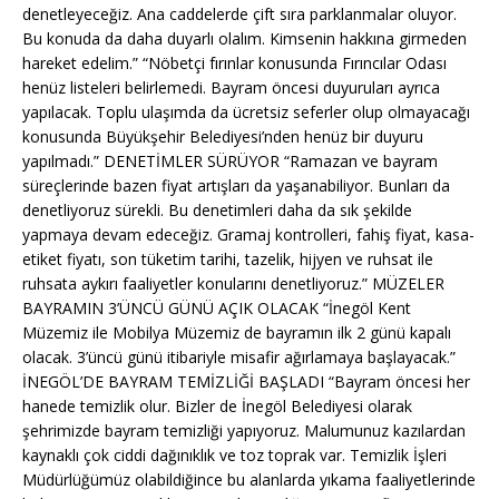
denetleyeceğiz. Ana caddelerde çift sıra parklanmalar oluyor.
Bu konuda da daha duyarlı olalım. Kimsenin hakkına girmeden
hareket edelim.” “Nöbetçi fırınlar konusunda Fırıncılar Odası
henüz listeleri belirlemedi. Bayram öncesi duyuruları ayrıca
yapılacak. Toplu ulaşımda da ücretsiz seferler olup olmayacağı
konusunda Büyükşehir Belediyesi’nden henüz bir duyuru
yapılmadı.” DENETİMLER SÜRÜYOR “Ramazan ve bayram
süreçlerinde bazen fiyat artışları da yaşanabiliyor. Bunları da
denetliyoruz sürekli. Bu denetimleri daha da sık şekilde
yapmaya devam edeceğiz. Gramaj kontrolleri, fahiş fiyat, kasa-
etiket fiyatı, son tüketim tarihi, tazelik, hijyen ve ruhsat ile
ruhsata aykırı faaliyetler konularını denetliyoruz.” MÜZELER
BAYRAMIN 3’ÜNCÜ GÜNÜ AÇIK OLACAK “İnegöl Kent
Müzemiz ile Mobilya Müzemiz de bayramın ilk 2 günü kapalı
olacak. 3’üncü günü itibariyle misafir ağırlamaya başlayacak.”
İNEGÖL’DE BAYRAM TEMİZLİĞİ BAŞLADI “Bayram öncesi her
hanede temizlik olur. Bizler de İnegöl Belediyesi olarak
şehrimizde bayram temizliği yapıyoruz. Malumunuz kazılardan
kaynaklı çok ciddi dağınıklık ve toz toprak var. Temizlik İşleri
Müdürlüğümüz olabildiğince bu alanlarda yıkama faaliyetlerinde