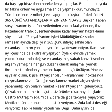
da başlayıp biraz daha hareketleniyor çarşılar. Bundan dolayı da
bir takım önlem ve uygulamaları da yapmak durumundayız.
Tüm birimlerimiz nöbetçi ve icapçılarını oluşturdu” dedi. YILIN
365 GÜNÜ VATANDAŞLARIMIZIN YANINDAYIZ Başkan Taban,
sosyal yardım işleri faaliyetlerinden zabıta faaliyetlerine, ilave
Pazarlardan trafik düzenlemelerine kadar bayram hazırlıklarını
şöyle anlattı: “Sosyal Yardım İşleri Müdürlüğümüz sadece
ramazan ayında değil yılın 365 günü ihtiyaç sahibi olan
vatandaşlarımızın yanında yer almaya devam ediyor. Ramazan
ayı içerisinde de ekstralar yapılıyor. Öyle ki evinde yemek
yapacak durumda değilse vatandaşımız, sabah kahvaltısından
akşam yemeğine her gün düzenli olarak anlaşmalı yemek
firmamız tarafından yemekleri kapılarına götürülüyor. Yine ev
eşyaları olsun, kişisel ihtiyaçlar olsun karşılanması noktasında
çalışmalarımız var. Örneğin yaşlılarımız market alışverişlerini
yapamadığı için onların market Pazar ihtiyaçlarını gideriyoruz.
Çölyak hastalarımız için glutensiz ürünler çıkarmaya başladık
Gastro Mutfağımızda. Yılda 2 defa da gıda takviyesi yapıyoruz.
Medikal ürünler konusunda destek veriyoruz. Gıda kolisi desteği
veriyoruz. Tabi ki bunlar yeterli mi? Değil. Daha iyisini de