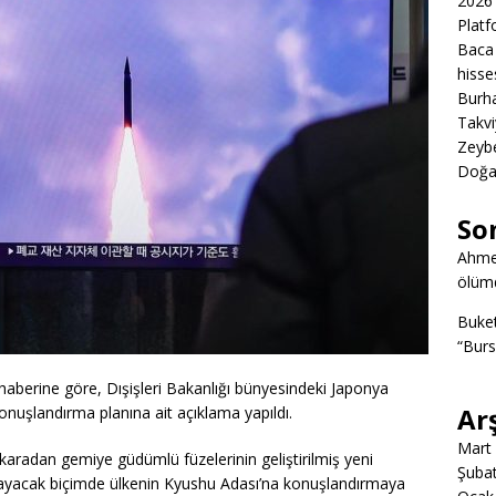
2026 
Platf
Baca 
hisse
Burha
Takvi
Zeybe
Doğa
So
Ahme
ölümd
Buke
“Burs
aberine göre, Dışişleri Bakanlığı bünyesindeki Japonya
Ar
onuşlandırma planına ait açıklama yapıldı.
Mart
 karadan gemiye güdümlü füzelerinin geliştirilmiş yeni
Şuba
psayacak biçimde ülkenin Kyushu Adası’na konuşlandırmaya