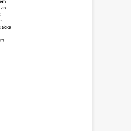
dem
zin
k
et
Dakika
ım