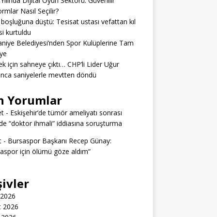
Yılında Dijital Oyun Sektörü: Güvenilir
ormlar Nasıl Seçilir?
boşluğuna düştü: Tesisat ustası vefattan kıl
si kurtuldu
niye Belediyesi’nden Spor Kulüplerine Tam
ye
k için sahneye çıktı… CHP’li Lider Uğur
nca saniyelerle mevtten döndü
n Yorumlar
t
-
Eskişehir’de tümör ameliyatı sonrası
e “doktor ihmali” iddiasına soruşturma
t
-
Bursaspor Başkanı Recep Günay:
aspor için ölümü göze aldım”
şivler
 2026
t 2026