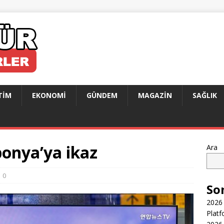
TIM
EKONOMI
GÜNDEM
MAGAZIN
SAĞLIK
ponya’ya ikaz
Ara
0
So
2026 
Platf