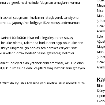
Ocak
azanma ve gerekmesi halinde “düşman amaçlarını vurma
Mayı
Nisa
Mart
r askeri çatışmanın kıvılcımını ateşleyerek tansiyonun
Şuba
ıklamada, Japonya’nın bölgeye füze konuşlandırmaması
Ocak
Aralı
Eylül
tarihini büsbütün inkar edip legalleştirerek savaş
Ağus
r ülke olarak, takımada hudutlarını aşıp öbür ülkelerin
Mayı
asiteye ulaşmak için pervasızca hareket ediyor.” sözü
Mart
i ülkelerin ortak hedefi” haline getireceği belirtildi.
Şuba
Ocak
sının”, önleyici akın yeteneklerini artırması, ABD ile olan
Aralı
liği kurulması da dahil çeşitli “savaş hazırlıklarını gizleyen
Ka
 2026’da Kyushu Adası’na yerli üretim uzun menzilli füze
Bilim
Düny
Eğiti
Ekon