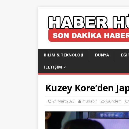
BILIM & TEKNOLOJI
DÜNYA
EĞI
İLETIŞIM
Kuzey Kore’den Ja
21 Mart 2025
muhabir
Gündem