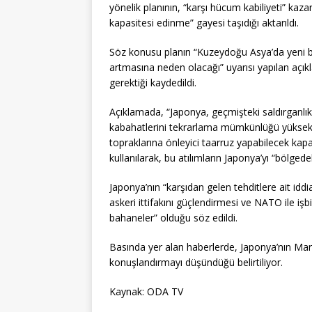
yönelik planının, “karşı hücum kabiliyeti” k
kapasitesi edinme” gayesi taşıdığı aktarıldı.
Söz konusu planın “Kuzeydoğu Asya’da yeni bi
artmasına neden olacağı” uyarısı yapılan aç
gerektiği kaydedildi.
Açıklamada, “Japonya, geçmişteki saldırganlık 
kabahatlerini tekrarlama mümkünlüğü yüksek bi
topraklarına önleyici taarruz yapabilecek kap
kullanılarak, bu atılımların Japonya’yı “bölgedek
Japonya’nın “karşıdan gelen tehditlere ait iddia
askeri ittifakını güçlendirmesi ve NATO ile işbir
bahaneler” olduğu söz edildi.
Basında yer alan haberlerde, Japonya’nın Mart
konuşlandırmayı düşündüğü belirtiliyor.
Kaynak: ODA TV