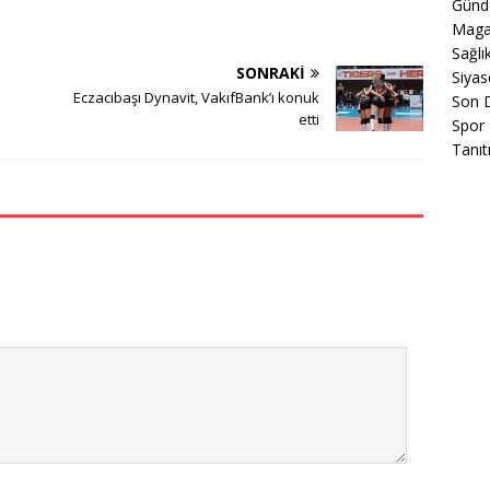
Gün
Maga
Sağlı
SONRAKI
Siyas
Eczacıbaşı Dynavit, VakıfBank’ı konuk
Son 
etti
Spor
Tanıt