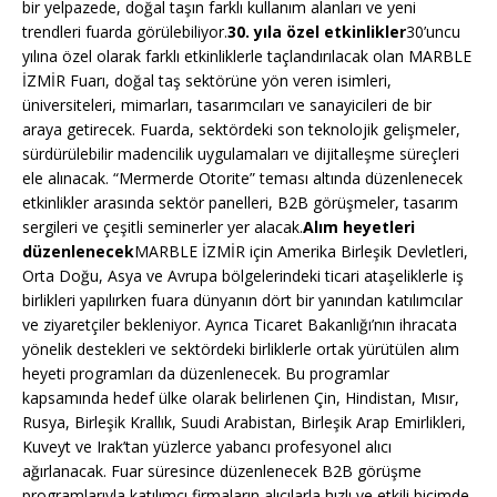
bir yelpazede, doğal taşın farklı kullanım alanları ve yeni
trendleri fuarda görülebiliyor.
30. yıla özel etkinlikler
30’uncu
yılına özel olarak farklı etkinliklerle taçlandırılacak olan MARBLE
İZMİR Fuarı, doğal taş sektörüne yön veren isimleri,
üniversiteleri, mimarları, tasarımcıları ve sanayicileri de bir
araya getirecek. Fuarda, sektördeki son teknolojik gelişmeler,
sürdürülebilir madencilik uygulamaları ve dijitalleşme süreçleri
ele alınacak. “Mermerde Otorite” teması altında düzenlenecek
etkinlikler arasında sektör panelleri, B2B görüşmeler, tasarım
sergileri ve çeşitli seminerler yer alacak.
Alım heyetleri
düzenlenecek
MARBLE İZMİR için Amerika Birleşik Devletleri,
Orta Doğu, Asya ve Avrupa bölgelerindeki ticari ataşeliklerle iş
birlikleri yapılırken fuara dünyanın dört bir yanından katılımcılar
ve ziyaretçiler bekleniyor. Ayrıca Ticaret Bakanlığı’nın ihracata
yönelik destekleri ve sektördeki birliklerle ortak yürütülen alım
heyeti programları da düzenlenecek. Bu programlar
kapsamında hedef ülke olarak belirlenen Çin, Hindistan, Mısır,
Rusya, Birleşik Krallık, Suudi Arabistan, Birleşik Arap Emirlikleri,
Kuveyt ve Irak’tan yüzlerce yabancı profesyonel alıcı
ağırlanacak. Fuar süresince düzenlenecek B2B görüşme
programlarıyla katılımcı firmaların alıcılarla hızlı ve etkili biçimde