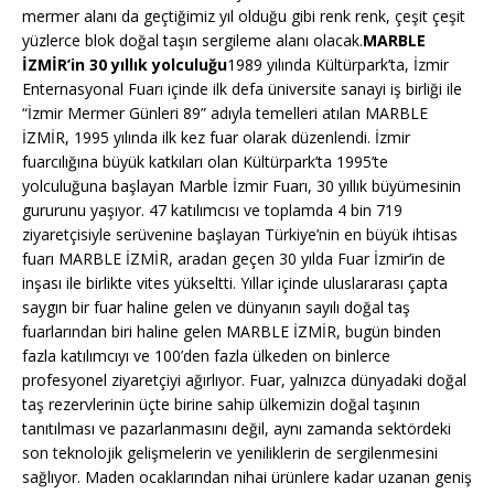
mermer alanı da geçtiğimiz yıl olduğu gibi renk renk, çeşit çeşit
yüzlerce blok doğal taşın sergileme alanı olacak.
MARBLE
İZMİR’in 30 yıllık yolculuğu
1989 yılında Kültürpark’ta, İzmir
Enternasyonal Fuarı içinde ilk defa üniversite sanayi iş birliği ile
“İzmir Mermer Günleri 89” adıyla temelleri atılan MARBLE
İZMİR, 1995 yılında ilk kez fuar olarak düzenlendi. İzmir
fuarcılığına büyük katkıları olan Kültürpark’ta 1995’te
yolculuğuna başlayan Marble İzmir Fuarı, 30 yıllık büyümesinin
gururunu yaşıyor. 47 katılımcısı ve toplamda 4 bin 719
ziyaretçisiyle serüvenine başlayan Türkiye’nin en büyük ihtisas
fuarı MARBLE İZMİR, aradan geçen 30 yılda Fuar İzmir’in de
inşası ile birlikte vites yükseltti. Yıllar içinde uluslararası çapta
saygın bir fuar haline gelen ve dünyanın sayılı doğal taş
fuarlarından biri haline gelen MARBLE İZMİR, bugün binden
fazla katılımcıyı ve 100’den fazla ülkeden on binlerce
profesyonel ziyaretçiyi ağırlıyor. Fuar, yalnızca dünyadaki doğal
taş rezervlerinin üçte birine sahip ülkemizin doğal taşının
tanıtılması ve pazarlanmasını değil, aynı zamanda sektördeki
son teknolojik gelişmelerin ve yeniliklerin de sergilenmesini
sağlıyor. Maden ocaklarından nihai ürünlere kadar uzanan geniş