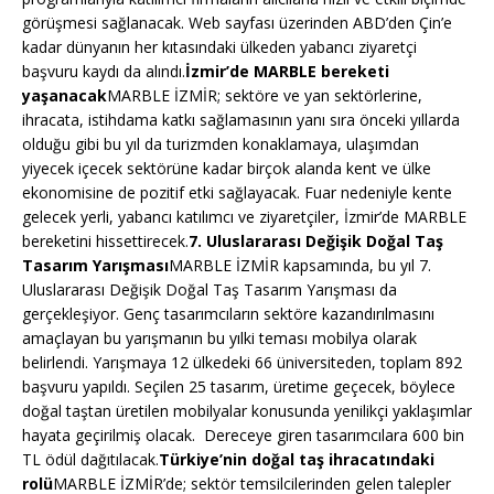
görüşmesi sağlanacak. Web sayfası üzerinden ABD’den Çin’e
kadar dünyanın her kıtasındaki ülkeden yabancı ziyaretçi
başvuru kaydı da alındı.
İzmir’de MARBLE bereketi
yaşanacak
MARBLE İZMİR; sektöre ve yan sektörlerine,
ihracata, istihdama katkı sağlamasının yanı sıra önceki yıllarda
olduğu gibi bu yıl da turizmden konaklamaya, ulaşımdan
yiyecek içecek sektörüne kadar birçok alanda kent ve ülke
ekonomisine de pozitif etki sağlayacak. Fuar nedeniyle kente
gelecek yerli, yabancı katılımcı ve ziyaretçiler, İzmir’de MARBLE
bereketini hissettirecek.
7. Uluslararası Değişik Doğal Taş
Tasarım Yarışması
MARBLE İZMİR kapsamında, bu yıl 7.
Uluslararası Değişik Doğal Taş Tasarım Yarışması da
gerçekleşiyor. Genç tasarımcıların sektöre kazandırılmasını
amaçlayan bu yarışmanın bu yılki teması mobilya olarak
belirlendi. Yarışmaya 12 ülkedeki 66 üniversiteden, toplam 892
başvuru yapıldı. Seçilen 25 tasarım, üretime geçecek, böylece
doğal taştan üretilen mobilyalar konusunda yenilikçi yaklaşımlar
hayata geçirilmiş olacak. Dereceye giren tasarımcılara 600 bin
TL ödül dağıtılacak.
Türkiye’nin doğal taş ihracatındaki
rolü
MARBLE İZMİR’de; sektör temsilcilerinden gelen talepler