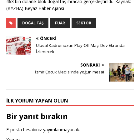
463 bin dolarlık blok doğal taş ihracatı gerçekleştirildi. Kaynak:
(BYZHA) Beyaz Haber Ajansı
DOĞAL TAŞ
FUAR
SEKTÖR
ÖNCEKI
Ulusal Kadromuzun Play-Off Maçı Dev Ekranda
İzlenecek
SONRAKI
İzmir Çocuk Meclisi’nde yoğun mesai
İLK YORUM YAPAN OLUN
Bir yanıt bırakın
E-posta hesabınız yayımlanmayacak.
Yorum