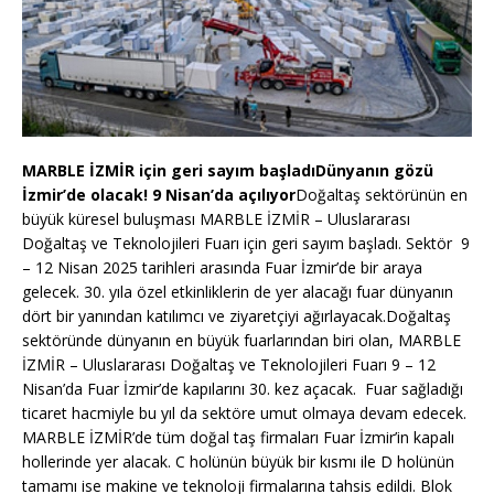
MARBLE İZMİR için geri sayım başladı
Dünyanın gözü
İzmir’de olacak! 9 Nisan’da açılıyor
Doğaltaş sektörünün en
büyük küresel buluşması MARBLE İZMİR – Uluslararası
Doğaltaş ve Teknolojileri Fuarı için geri sayım başladı. Sektör 9
– 12 Nisan 2025 tarihleri arasında Fuar İzmir’de bir araya
gelecek. 30. yıla özel etkinliklerin de yer alacağı fuar dünyanın
dört bir yanından katılımcı ve ziyaretçiyi ağırlayacak.Doğaltaş
sektöründe dünyanın en büyük fuarlarından biri olan, MARBLE
İZMİR – Uluslararası Doğaltaş ve Teknolojileri Fuarı 9 – 12
Nisan’da Fuar İzmir’de kapılarını 30. kez açacak. Fuar sağladığı
ticaret hacmiyle bu yıl da sektöre umut olmaya devam edecek.
MARBLE İZMİR’de tüm doğal taş firmaları Fuar İzmir’in kapalı
hollerinde yer alacak. C holünün büyük bir kısmı ile D holünün
tamamı ise makine ve teknoloji firmalarına tahsis edildi. Blok