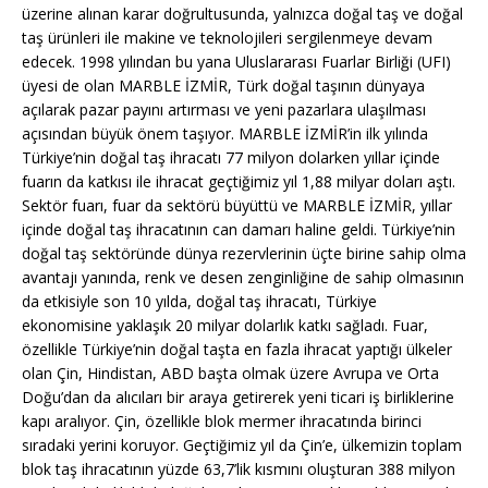
üzerine alınan karar doğrultusunda, yalnızca doğal taş ve doğal
taş ürünleri ile makine ve teknolojileri sergilenmeye devam
edecek. 1998 yılından bu yana Uluslararası Fuarlar Birliği (UFI)
üyesi de olan MARBLE İZMİR, Türk doğal taşının dünyaya
açılarak pazar payını artırması ve yeni pazarlara ulaşılması
açısından büyük önem taşıyor. MARBLE İZMİR’in ilk yılında
Türkiye’nin doğal taş ihracatı 77 milyon dolarken yıllar içinde
fuarın da katkısı ile ihracat geçtiğimiz yıl 1,88 milyar doları aştı.
Sektör fuarı, fuar da sektörü büyüttü ve MARBLE İZMİR, yıllar
içinde doğal taş ihracatının can damarı haline geldi. Türkiye’nin
doğal taş sektöründe dünya rezervlerinin üçte birine sahip olma
avantajı yanında, renk ve desen zenginliğine de sahip olmasının
da etkisiyle son 10 yılda, doğal taş ihracatı, Türkiye
ekonomisine yaklaşık 20 milyar dolarlık katkı sağladı. Fuar,
özellikle Türkiye’nin doğal taşta en fazla ihracat yaptığı ülkeler
olan Çin, Hindistan, ABD başta olmak üzere Avrupa ve Orta
Doğu’dan da alıcıları bir araya getirerek yeni ticari iş birliklerine
kapı aralıyor. Çin, özellikle blok mermer ihracatında birinci
sıradaki yerini koruyor. Geçtiğimiz yıl da Çin’e, ülkemizin toplam
blok taş ihracatının yüzde 63,7’lik kısmını oluşturan 388 milyon