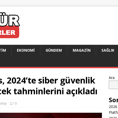
TIM
EKONOMI
GÜNDEM
MAGAZIN
SAĞLIK
, 2024’te siber güvenlik
Ara
cek tahminlerini açıkladı
So
oloji
0
2026 
Platf