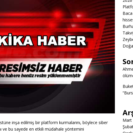
2026 
Platf
Baca 
hisse
Burha
Takvi
Zeybe
Doğa
So
Ahme
ölümd
Buke
“Burs
Ar
Mart
üstüne inşa edilmiş bir platform kurmalarını, böylece siber
Şuba
ını ve bu sayede en etkili müdahale yöntemini