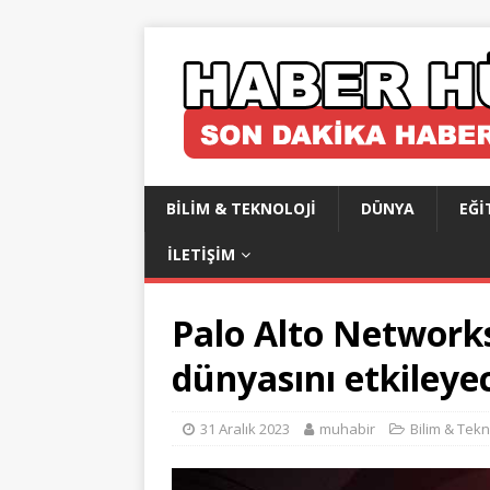
BILIM & TEKNOLOJI
DÜNYA
EĞI
İLETIŞIM
Palo Alto Networks
dünyasını etkileye
31 Aralık 2023
muhabir
Bilim & Tekn