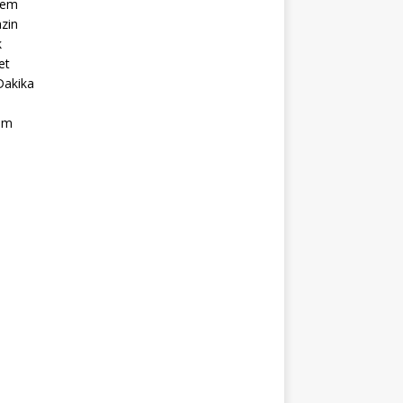
dem
zin
k
et
Dakika
ım