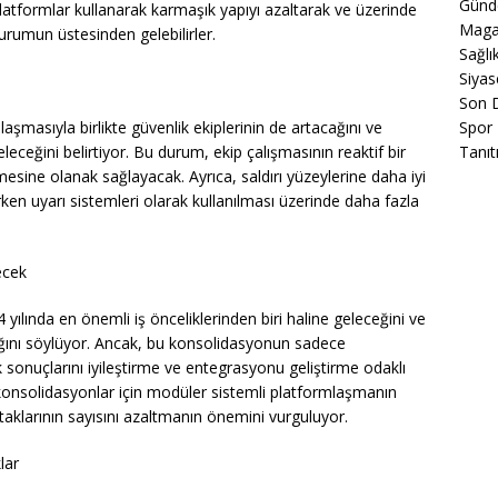
Gün
 platformlar kullanarak karmaşık yapıyı azaltarak ve üzerinde
Maga
urumun üstesinden gelebilirler.
Sağlı
Siyas
Son 
aşmasıyla birlikte güvenlik ekiplerinin de artacağını ve
Spor
eceğini belirtiyor. Bu durum, ekip çalışmasının reaktif bir
Tanıt
sine olanak sağlayacak. Ayrıca, saldırı yüzeylerine daha iyi
ken uyarı sistemleri olarak kullanılması üzerinde daha fazla
ecek
yılında en önemli iş önceliklerinden biri haline geleceğini ve
ağını söylüyor. Ancak, bu konsolidasyonun sadece
sonuçlarını iyileştirme ve entegrasyonu geliştirme odaklı
ı konsolidasyonlar için modüler sistemli platformlaşmanın
taklarının sayısını azaltmanın önemini vurguluyor.
lar