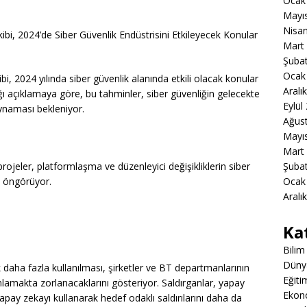
Ocak
Mayı
Nisa
, 2024’de Siber Güvenlik Endüstrisini Etkileyecek Konular
Mart
Şuba
Ocak
2024 yılında siber güvenlik alanında etkili olacak konular
Aralı
tığı açıklamaya göre, bu tahminler, siber güvenliğin gelecekte
Eylül
oynaması bekleniyor.
Ağus
Mayı
Mart
 projeler, platformlaşma ve düzenleyici değişikliklerin siber
Şuba
ı öngörüyor.
Ocak
Aralı
Ka
Bilim
Düny
 daha fazla kullanılması, şirketler ve BT departmanlarının
Eğiti
mlamakta zorlanacaklarını gösteriyor. Saldırganlar, yapay
Ekon
apay zekayı kullanarak hedef odaklı saldırılarını daha da