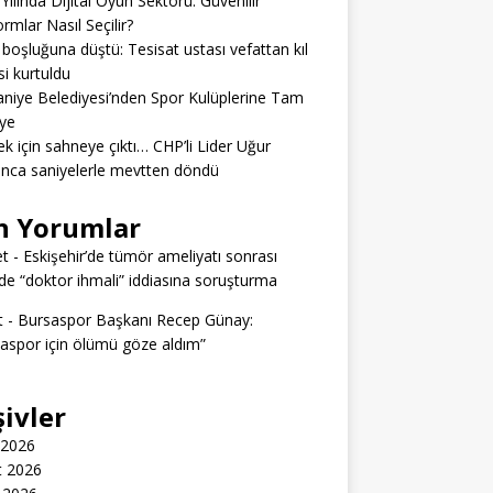
Yılında Dijital Oyun Sektörü: Güvenilir
ormlar Nasıl Seçilir?
boşluğuna düştü: Tesisat ustası vefattan kıl
si kurtuldu
niye Belediyesi’nden Spor Kulüplerine Tam
ye
k için sahneye çıktı… CHP’li Lider Uğur
nca saniyelerle mevtten döndü
n Yorumlar
t
-
Eskişehir’de tümör ameliyatı sonrası
e “doktor ihmali” iddiasına soruşturma
t
-
Bursaspor Başkanı Recep Günay:
aspor için ölümü göze aldım”
şivler
 2026
t 2026