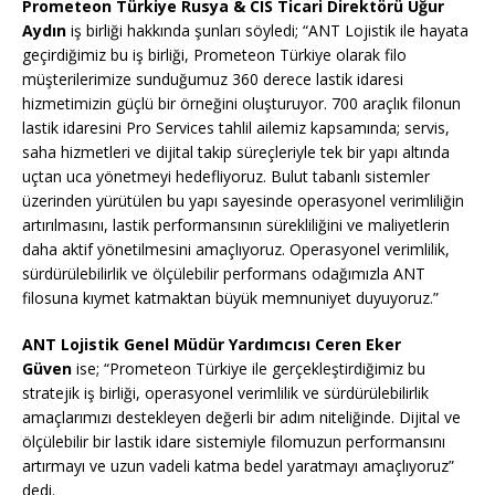
Prometeon Türkiye Rusya & CIS Ticari Direktörü Uğur
Aydın
iş birliği hakkında şunları söyledi; “ANT Lojistik ile hayata
geçirdiğimiz bu iş birliği, Prometeon Türkiye olarak filo
müşterilerimize sunduğumuz 360 derece lastik idaresi
hizmetimizin güçlü bir örneğini oluşturuyor. 700 araçlık filonun
lastik idaresini Pro Services tahlil ailemiz kapsamında; servis,
saha hizmetleri ve dijital takip süreçleriyle tek bir yapı altında
uçtan uca yönetmeyi hedefliyoruz. Bulut tabanlı sistemler
üzerinden yürütülen bu yapı sayesinde operasyonel verimliliğin
artırılmasını, lastik performansının sürekliliğini ve maliyetlerin
daha aktif yönetilmesini amaçlıyoruz. Operasyonel verimlilik,
sürdürülebilirlik ve ölçülebilir performans odağımızla ANT
filosuna kıymet katmaktan büyük memnuniyet duyuyoruz.”
ANT Lojistik Genel Müdür Yardımcısı Ceren Eker
Güven
ise; “Prometeon Türkiye ile gerçekleştirdiğimiz bu
stratejik iş birliği, operasyonel verimlilik ve sürdürülebilirlik
amaçlarımızı destekleyen değerli bir adım niteliğinde. Dijital ve
ölçülebilir bir lastik idare sistemiyle filomuzun performansını
artırmayı ve uzun vadeli katma bedel yaratmayı amaçlıyoruz”
dedi.