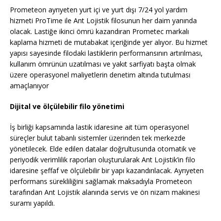
Prometeon ayrıyeten yurt içi ve yurt dışı 7/24 yol yardım
hizmeti ProTime ile Ant Lojistik filosunun her daim yanında
olacak. Lastiğe ikinci ömrü kazandıran Prometec markalı
kaplama hizmeti de mutabakat içeriğinde yer alıyor. Bu hizmet
yapısı sayesinde filodaki lastiklerin performansının artırılması,
kullanım ömrünün uzatılması ve yakıt sarfiyatı başta olmak
üzere operasyonel maliyetlerin denetim altında tutulması
amaçlanıyor
Dijital ve ölçülebilir filo yönetimi
İş birliği kapsamında lastik idaresine ait tüm operasyonel
süreçler bulut tabanlı sistemler üzerinden tek merkezde
yönetilecek. Elde edilen datalar doğrultusunda otomatik ve
periyodik verimlilik raporları oluşturularak Ant Lojistik’in filo
idaresine şeffaf ve ölçülebilir bir yapı kazandırılacak. Ayrıyeten
performans sürekliliğini sağlamak maksadıyla Prometeon
tarafından Ant Lojistik alanında servis ve ön nizam makinesi
suramı yapıldı.