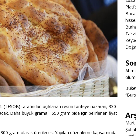
2026 
Platf
Baca 
hisse
Burha
Takvi
Zeybe
Doğa
So
Ahme
ölümd
Buke
“Burs
iği (TESOB) tarafından açıklanan resmi tarifeye nazaran, 330
Ar
ak. Daha büyük gramajlı 550 gram pide için belirlenen fiyat
Mart
Şuba
r 300 gram olarak üretilecek. Yapılan düzenleme kapsamında