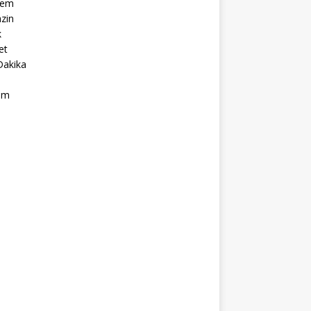
dem
zin
k
et
Dakika
ım