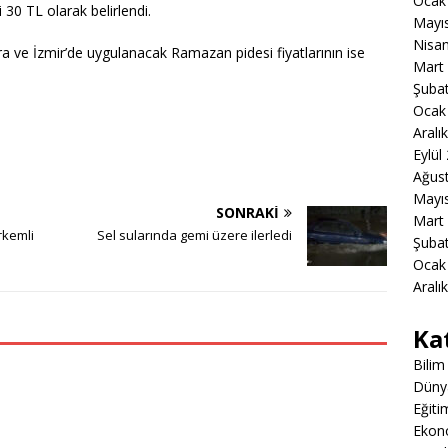
Ocak
30 TL olarak belirlendi.
Mayı
Nisa
ra ve İzmir’de uygulanacak Ramazan pidesi fiyatlarının ise
Mart
Şuba
Ocak
Aralı
Eylül
Ağus
Mayı
SONRAKI
Mart
rkemli
Sel sularında gemi üzere ilerledi
Şuba
Ocak
Aralı
Ka
Bilim
Düny
Eğiti
Ekon