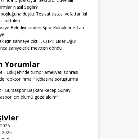
Yılında Dijital Oyun Sektörü: Güvenilir
ormlar Nasıl Seçilir?
boşluğuna düştü: Tesisat ustası vefattan kıl
si kurtuldu
niye Belediyesi’nden Spor Kulüplerine Tam
ye
k için sahneye çıktı… CHP’li Lider Uğur
nca saniyelerle mevtten döndü
n Yorumlar
t
-
Eskişehir’de tümör ameliyatı sonrası
e “doktor ihmali” iddiasına soruşturma
t
-
Bursaspor Başkanı Recep Günay:
aspor için ölümü göze aldım”
şivler
 2026
t 2026