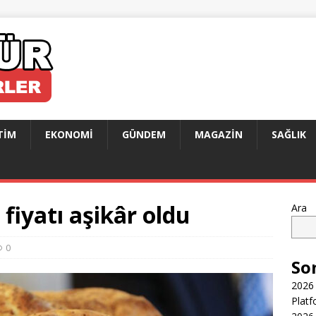
TIM
EKONOMI
GÜNDEM
MAGAZIN
SAĞLIK
fiyatı aşikâr oldu
Ara
0
So
2026 
Platf