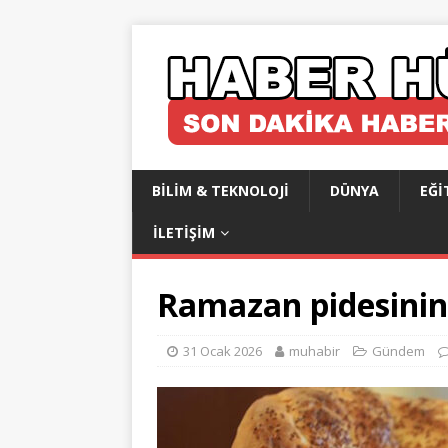
BILIM & TEKNOLOJI
DÜNYA
EĞI
İLETIŞIM
Ramazan pidesinin 
31 Ocak 2026
muhabir
Gündem