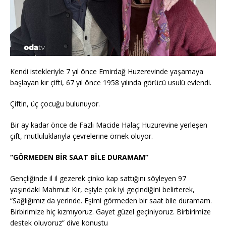
Kendi istekleriyle 7 yıl önce Emirdağ Huzerevinde yaşamaya
başlayan kır çifti, 67 yıl önce 1958 yılında görücü usulü evlendi.
Çiftin, üç çocuğu bulunuyor.
Bir ay kadar önce de Fazlı Macide Halaç Huzurevine yerleşen
çift, mutluluklarıyla çevrelerine örnek oluyor.
“GÖRMEDEN BİR SAAT BİLE DURAMAM”
Gençliğinde il il gezerek çinko kap sattığını söyleyen 97
yaşındaki Mahmut Kır, eşiyle çok iyi geçindiğini belirterek,
“Sağlığımız da yerinde. Eşimi görmeden bir saat bile duramam.
Birbirimize hiç kızmıyoruz. Gayet güzel geçiniyoruz. Birbirimize
destek oluyoruz” diye konuştu