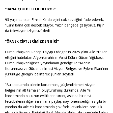
“BANA ÇOK DESTEK OLUYOR”
93 yaşında olan Emsal Kır da eşini çok sevdiğini ifade ederek,
“Eşim bana çok destek oluyor. Yazın bahçede geziyoruz. Kışın
da televizyon izliyoruz” dedi.
“ÖRNEK ÇİFTLERİMİZDEN BİRİ”
Cumhurbaşkanı Recep Tayyip Erdoğan’ın 2025 yılını ‘Aile Yılı’ ilan
ettiğini hatırlatan Afyonkarahisar Valisi Kübra Güran Yiğitbaşı,
Cumhurbaşkanlığınca yayımlanan genelge ile “Ailenin
Korunması ve Güçlendirilmesi Vizyon Belgesi ve Eylem Planı”nın
yürürlüğe girdiğini belirterek şunları söyledi:
“Bu kapsamda ailenin korunması, güçlendirilmesi vizyon
belgesinin alt temaları oluşturulmuş durumda. Aile Yılı
kapsamında biz uzun evliliklerin sırrını, aslında bir nevi
tecrübelerini diğer insanlarla paylaşmayı önemsediğimiz gibi bir
yandan da Aile Yılı kapsamında çok farklı etkinliklere öncülük
etmek istiyoruz. Emirdağ Fazlı Macide Halaç Huzurevi’nde kalan