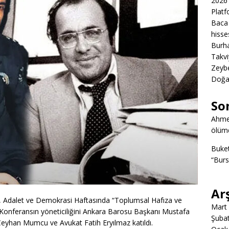
2026 
Platf
Baca 
hisse
Burha
Takvi
Zeybe
Doğa
So
Ahme
ölümd
Buke
“Burs
Ar
, Adalet ve Demokrasi Haftasında “Toplumsal Hafıza ve
Mart
. Konferansın yöneticiliğini Ankara Barosu Başkanı Mustafa
Şuba
eyhan Mumcu ve Avukat Fatih Eryılmaz katıldı.