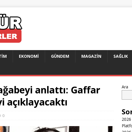
TIM
EKONOMI
GÜNDEM
MAGAZIN
SAĞLIK
abeyi anlattı: Gaffar
Ara
i açıklayacaktı
So
0
2026 
Platf