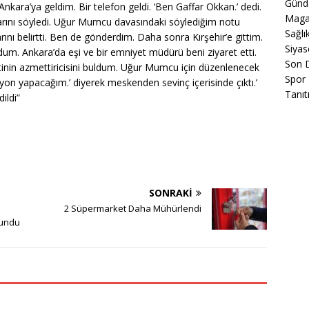
Gün
kara’ya geldim. Bir telefon geldi. ‘Ben Gaffar Okkan.’ dedi.
Maga
rını söyledi. Uğur Mumcu davasındaki söylediğim notu
Sağlı
rını belirtti. Ben de gönderdim. Daha sonra Kırşehir’e gittim.
Siyas
dum. Ankara’da eşi ve bir emniyet müdürü beni ziyaret etti.
Son 
inin azmettiricisini buldum. Uğur Mumcu için düzenlenecek
Spor
yon yapacağım.’ diyerek meskenden sevinç içerisinde çıktı.’
Tanıt
ildi”
SONRAKI
2 Süpermarket Daha Mühürlendi
lundu