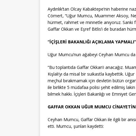
Aydınlık’tan Olcay Kabaktepe’nin haberine n
Cömert, “Uğur Mumcu, Muammer Aksoy, Necip 
hürmet, rahmet ve minnetle anıyoruz. Sanki fai
Gaffar Okkan ve Eşref Bitlis’i de buradan hür
“İÇİŞLERİ BAKANLIĞI AÇIKLAMA YAPMALI”
Uğur Mumcu’nun ağabeyi Ceyhan Mumcu da 
“Bu toplantıda Gaffar Okkan’ı anacağız. Mu
Kışlalı’yı da misal bir suikastla kaybettik. Uğu
meçhul bırakmamak için devletin bütün organla
ile birlikte 5 müdafaa polisi şehit edilmiş la
bilmek hakkı. İçişleri Bakanlığı ve Emniyet 
GAFFAR OKKAN UĞUR MUMCU CİNAYETİNİ
Ceyhan Mumcu, Gaffar Okkan ile ilgili bir anı
etti. Mumcu, şunları kaydetti: