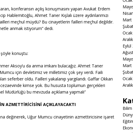
Ocak
Mayı
azaran, konferansın açılış konuşmasını yapan Avukat Erdem
Nisa
Hablemitoğlu, Ahmet Taner Kışlalı üzere aydınlarımızı
Mart
lleri meçhul müydü? Bu cinayetlerin failleri meçhul değildir.
Şuba
metle anmak istiyorum” dedi.
Ocak
Aralı
Eylül
Ağus
şöyle konuştu:
Mayı
Mart
ammer Aksoy’u da anma imkanı bulacağız. Ahmet Taner
Şuba
r Mumcu için devletimiz ve milletimiz çok şey verdi. Faili
Ocak
rı seferber oldu. Failleri yakalanıp yargılandı. Gaffar Okkan
Aralı
kin cezaevinde kimse yok. Bu hususta toplumun gerçekleri
Genel Müdürlüğü bu mevzuda açıklama yapmalı”
Ka
N AZMETTİRİCİSİNİ AÇIKLAYACAKTI
Bilim
Düny
sına değinerek, Uğur Mumcu cinayetinin azmettiricisine işaret
Eğiti
Ekon