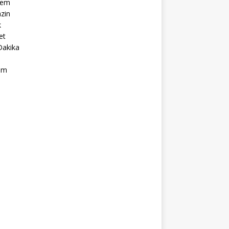
dem
zin
k
et
Dakika
ım