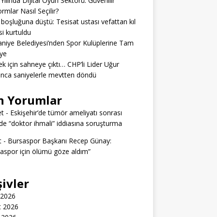
Yılında Dijital Oyun Sektörü: Güvenilir
ormlar Nasıl Seçilir?
boşluğuna düştü: Tesisat ustası vefattan kıl
si kurtuldu
niye Belediyesi’nden Spor Kulüplerine Tam
ye
k için sahneye çıktı… CHP’li Lider Uğur
nca saniyelerle mevtten döndü
n Yorumlar
t
-
Eskişehir’de tümör ameliyatı sonrası
e “doktor ihmali” iddiasına soruşturma
t
-
Bursaspor Başkanı Recep Günay:
aspor için ölümü göze aldım”
şivler
 2026
t 2026