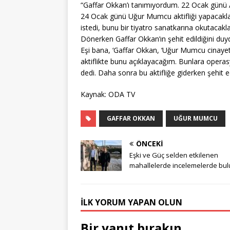
“Gaffar Okkan’ı tanımıyordum. 22 Ocak günü An
24 Ocak günü Uğur Mumcu aktifliği yapacakla
istedi, bunu bir tiyatro sanatkarına okutacakla
Dönerken Gaffar Okkan’ın şehit edildiğini duy
Eşi bana, ‘Gaffar Okkan, ‘Uğur Mumcu cinayet
aktiflikte bunu açıklayacağım. Bunlara operas
dedi. Daha sonra bu aktifliğe giderken şehit ed
Kaynak: ODA TV
GAFFAR OKKAN
UĞUR MUMCU
ÖNCEKI
Eşki ve Güç selden etkilenen
mahallelerde incelemelerde bu
İLK YORUM YAPAN OLUN
Bir yanıt bırakın