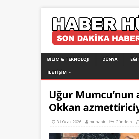
BILIM & TEKNOLOJI
DÜNYA
EĞI
İLETIŞIM
Uğur Mumcu’nun ağ
Okkan azmettiriciy
31 Ocak 2026
muhabir
Gündem