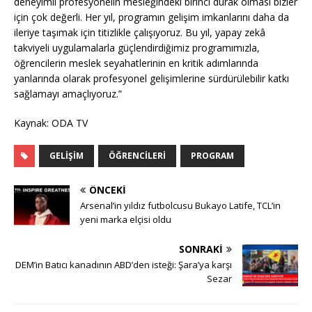
deneyimli profesyonelin mesleğindeki birinci durak olması bizler
için çok değerli. Her yıl, programın gelişim imkanlarını daha da
ileriye taşımak için titizlikle çalışıyoruz. Bu yıl, yapay zekâ
takviyeli uygulamalarla güçlendirdiğimiz programımızla,
öğrencilerin meslek seyahatlerinin en kritik adımlarında
yanlarında olarak profesyonel gelişimlerine sürdürülebilir katkı
sağlamayı amaçlıyoruz.”
Kaynak: ODA TV
GELIŞIM
ÖĞRENCILERI
PROGRAM
ÖNCEKI
Arsenal’in yıldız futbolcusu Bukayo Latife, TCL’in
yeni marka elçisi oldu
SONRAKI
DEM’in Batıcı kanadının ABD’den isteği: Şara’ya karşı
Sezar