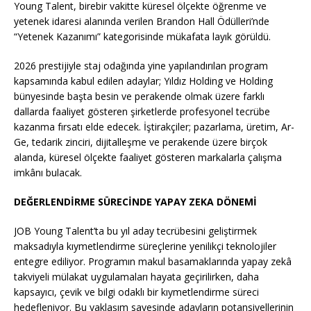
Young Talent, birebir vakitte küresel ölçekte öğrenme ve
yetenek idaresi alanında verilen Brandon Hall Ödülleri’nde
“Yetenek Kazanımı” kategorisinde mükafata layık görüldü.
2026 prestijiyle staj odağında yine yapılandırılan program
kapsamında kabul edilen adaylar; Yıldız Holding ve Holding
bünyesinde başta besin ve perakende olmak üzere farklı
dallarda faaliyet gösteren şirketlerde profesyonel tecrübe
kazanma fırsatı elde edecek. İştirakçiler; pazarlama, üretim, Ar-
Ge, tedarik zinciri, dijitalleşme ve perakende üzere birçok
alanda, küresel ölçekte faaliyet gösteren markalarla çalışma
imkânı bulacak.
DEĞERLENDİRME SÜRECİNDE YAPAY ZEKA DÖNEMİ
JOB Young Talent’ta bu yıl aday tecrübesini geliştirmek
maksadıyla kıymetlendirme süreçlerine yenilikçi teknolojiler
entegre ediliyor. Programın makul basamaklarında yapay zekâ
takviyeli mülakat uygulamaları hayata geçirilirken, daha
kapsayıcı, çevik ve bilgi odaklı bir kıymetlendirme süreci
hedefleniyor. Bu yaklaşım sayesinde adayların potansiyellerinin