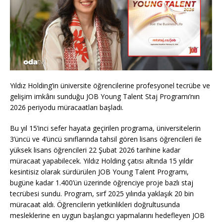
Yıldız Holding’in üniversite öğrencilerine profesyonel tecrübe ve
gelişim imkânı sunduğu JOB Young Talent Staj Programı’nın
2026 periyodu müracaatları başladı.
Bu yıl 15’inci sefer hayata geçirilen programa, üniversitelerin
3’üncü ve 4’üncü sınıflarında tahsil gören lisans öğrencileri ile
yüksek lisans öğrencileri 22 Şubat 2026 tarihine kadar
müracaat yapabilecek. Yıldız Holding çatısı altında 15 yıldır
kesintisiz olarak sürdürülen JOB Young Talent Programı,
bugüne kadar 1.400’ün üzerinde öğrenciye proje bazlı staj
tecrübesi sundu. Program, sırf 2025 yılında yaklaşık 20 bin
müracaat aldı. Öğrencilerin yetkinlikleri doğrultusunda
mesleklerine en uygun başlangıcı yapmalarını hedefleyen JOB